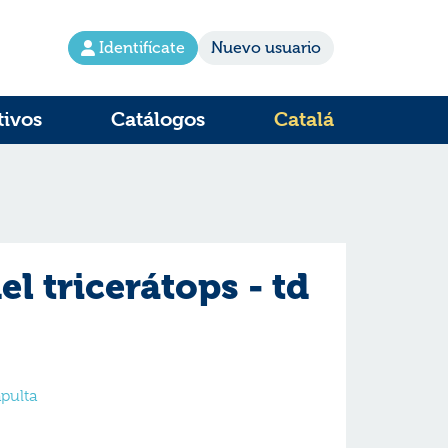
Identifícate
Nuevo usuario
tivos
Catálogos
Catalá
l tricerátops - td
apulta