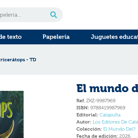
de texto
Papelería
Juguetes educa
tricerátops - TD
El mundo de
Ref.
ZKZ-9987969
ISBN:
9788419987969
Editorial:
Catapulta
Autor:
Los Editores De Cat
Colección:
El Mundo Del?
Fecha de edición:
2026