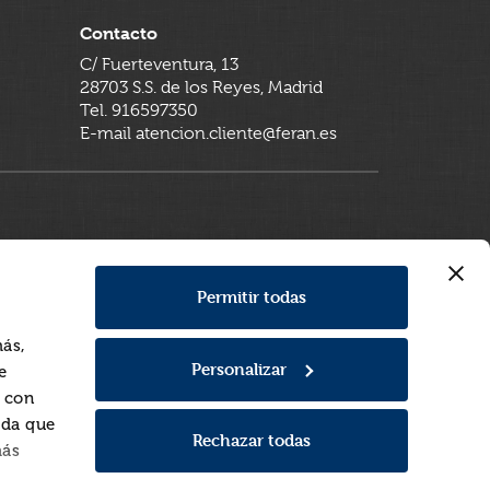
Contacto
C/ Fuerteventura, 13
28703 S.S. de los Reyes, Madrid
Tel. 916597350
E-mail atencion.cliente@feran.es
Permitir todas
más,
Personalizar
e
a con
rda que
Rechazar todas
más