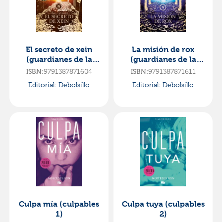
El secreto de xein
La misión de rox
(guardianes de la
(guardianes de la
ciudadela 2)
ciudadela 3)
ISBN:
9791387871604
ISBN:
9791387871611
Editorial:
Debolsillo
Editorial:
Debolsillo
Culpa mía (culpables
Culpa tuya (culpables
1)
2)