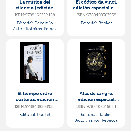
La música del
El código da vinci.
silencio (edición
edición especial con
especial limitada con
cantos decorados
ISBN:
9788466352468
ISBN:
9788408307938
cantos tintados)
Editorial:
Debolsillo
Editorial:
Booket
Autor:
Rothfuss, Patrick
El tiempo entre
Alas de sangre.
costuras. edición
edición especial
especial con cantos
limitada con cantos
ISBN:
9788408308935
ISBN:
9788408316084
decorados
decorados
Editorial:
Booket
Editorial:
Booket
Autor:
Yarros, Rebecca