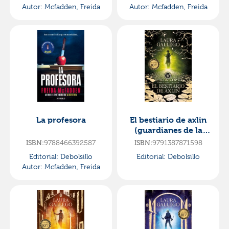
Autor:
Mcfadden, Freida
Autor:
Mcfadden, Freida
La profesora
El bestiario de axlin
(guardianes de la
ciudadela 1)
ISBN:
9788466392587
ISBN:
9791387871598
Editorial:
Debolsillo
Editorial:
Debolsillo
Autor:
Mcfadden, Freida