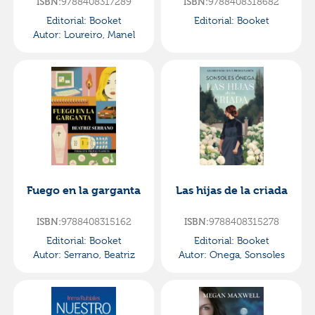
ISBN:
9788408317289
ISBN:
9788408318682
Editorial:
Booket
Editorial:
Booket
Autor:
Loureiro, Manel
Fuego en la garganta
Las hijas de la criada
ISBN:
9788408315162
ISBN:
9788408315278
Editorial:
Booket
Editorial:
Booket
Autor:
Serrano, Beatriz
Autor:
Onega, Sonsoles