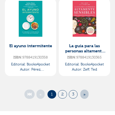
El ayuno intermitente
La guía para las
personas altamente
sensibles
ISBN:
9788419130358
ISBN:
9788419130365
Editorial:
Books4pocket
Editorial:
Books4pocket
Autor:
Pérez,
Autor:
Zeff, Ted
Carlos/sánchez , Néstor
«
»
1
2
3