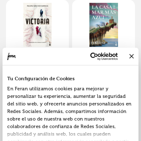
Victoria
La casa en el mar más
azul
ISBN:
9788408319757
ISBN:
9788408320159
Tu Configuración de Cookies
Editorial:
Booket
Editorial:
Booket
Autor:
Klune, T.j.k
En Feran utilizamos cookies para mejorar y
personalizar tu experiencia, aumentar la seguridad
del sitio web, y ofrecerte anuncios personalizados en
Redes Sociales. Además, compartimos información
sobre el uso de nuestra web con nuestros
colaboradores de confianza de Redes Sociales,
publicidad y análisis web, los cuales pueden