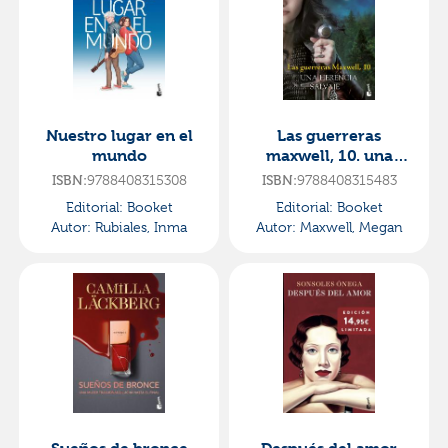
Nuestro lugar en el
Las guerreras
mundo
maxwell, 10. una
herencia salvaje
ISBN:
9788408315308
ISBN:
9788408315483
Editorial:
Booket
Editorial:
Booket
Autor:
Rubiales, Inma
Autor:
Maxwell, Megan