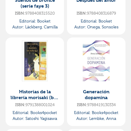
Sueños de bronce
Después del amor
(serie faye 3)
ISBN:
9788408315520
ISBN:
9788408316879
Editorial:
Booket
Editorial:
Booket
Autor:
Läckberg, Camilla
Autor:
Onega, Sonsoles
Historias de la
Generación
librería morisaki (b4p
dopamina
tapa dura)
ISBN:
9791388001024
ISBN:
9788419130334
Editorial:
Books4pocket
Editorial:
Books4pocket
Autor:
Satoshi Yagisawa
Autor:
Lembke, Anna