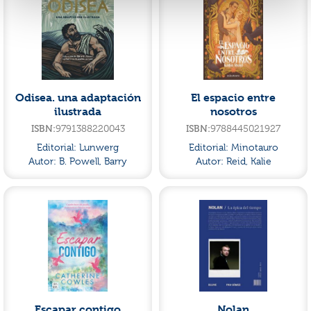
Odisea. una adaptación
El espacio entre
ilustrada
nosotros
ISBN:
9791388220043
ISBN:
9788445021927
Editorial:
Lunwerg
Editorial:
Minotauro
Autor:
B. Powell, Barry
Autor:
Reid, Kalie
Escapar contigo
Nolan