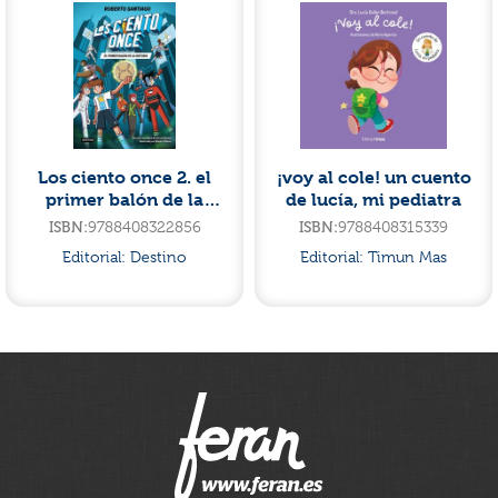
Los ciento once 2. el
¡voy al cole! un cuento
primer balón de la
de lucía, mi pediatra
historia
ISBN:
9788408322856
ISBN:
9788408315339
Editorial:
Destino
Editorial:
Timun Mas