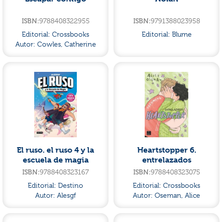
ISBN:
9788408322955
ISBN:
9791388023958
Editorial:
Crossbooks
Editorial:
Blume
Autor:
Cowles, Catherine
El ruso. el ruso 4 y la
Heartstopper 6.
escuela de magia
entrelazados
ISBN:
9788408323167
ISBN:
9788408323075
Editorial:
Destino
Editorial:
Crossbooks
Autor:
Alesgf
Autor:
Oseman, Alice