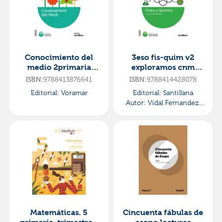
Conocimiento del
3eso fis-quim v2
medio 2primaria
exploramos cnm
voramar·primaria.2ºc
ed26·e.s.o..3er curso
9788413876641
9788414428078
ISBN:
ISBN:
urso
Editorial:
Voramar
Editorial:
Santillana
Autor:
Vidal Fernandez,
Mª Carmen
Matemáticas. 5
Cincuenta fábulas de