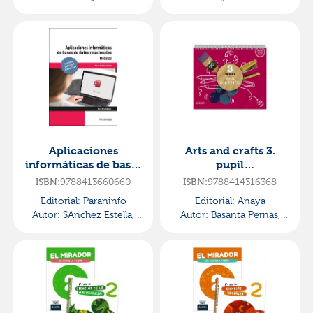
Aplicaciones
Arts and crafts 3.
informáticas de bases
pupil
de datos relacionales.
book·primaria.3er
9788413660660
9788414316368
ISBN:
ISBN:
microsoft access
curso·global action
Editorial:
Paraninfo
Editorial:
Anaya
2019·administración
Autor:
SÁnchez Estella,
Autor:
Basanta Pernas,
y gestión
Óscar
Beatriz