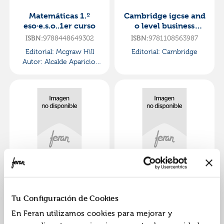
Matemáticas 1.º
Cambridge igcse and
eso·e.s.o..1er curso
o level business
studies coursebook
9788448649302
9781108563987
ISBN:
ISBN:
with cd-rom·básico
Editorial:
Mcgraw Hill
Editorial:
Cambridge
Autor:
Alcalde Aparicio,
José A.
Power up starter start
Power up level 2
smart activity book
pupil s book with
with digital
ebook·básico
9781009809832
9781009809870
ISBN:
ISBN:
Tu Configuración de Cookies
pack·básico
Editorial:
Cambridge
Editorial:
Cambridge
En Feran utilizamos cookies para mejorar y