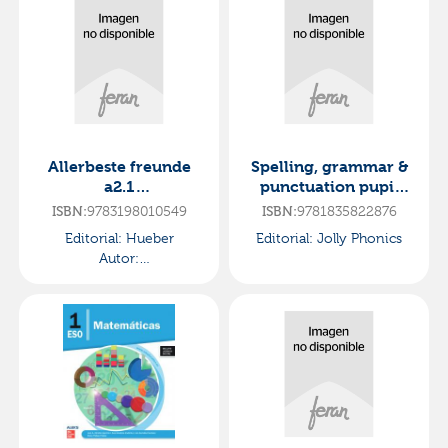
Valenciana
Allerbeste freunde
Spelling, grammar &
a2.1
punctuation pupil
kb&code·allerbeste
book 2
9783198010549
9781835822876
ISBN:
ISBN:
freunde
Editorial:
Hueber
Editorial:
Jolly Phonics
Autor:
Georgiakaki,manuela