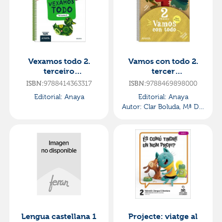
Vexamos todo 2.
Vamos con todo 2.
terceiro
tercer
trimestre·primaria.2º
trimestre·primaria.2º
9788414363317
9788469898000
ISBN:
ISBN:
curso·mira
curso·operación
Editorial:
Anaya
Editorial:
Anaya
mundo
Autor:
Clar Boluda, Mª Del
Carmen
Lengua castellana 1
Projecte: viatge al