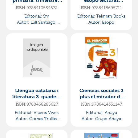
primaria. trimestres.
esopo·lecturas
matices. comunidad
asterisco
9788410554672
9788418695711
ISBN:
ISBN:
de
Editorial:
Sm
Editorial:
Tekman Books
madrid·primaria.5ºcu
Autor:
Lull Santiago,
Autor:
Esopo
rso
Vicente
Llengua catalana i
Ciencias sociales 3
literatura 3. quadern
plus el mirador de
d´aprenentatge
castilla y
9788468285627
9788414351147
ISBN:
ISBN:
(communitat
león·primaria.3er
Editorial:
Vicens Vives
Editorial:
Anaya
zoom)·primaria.3er
curso·mira
Autor:
Comas Trullás,
Autor:
Grupo Anaya
curso
Maria