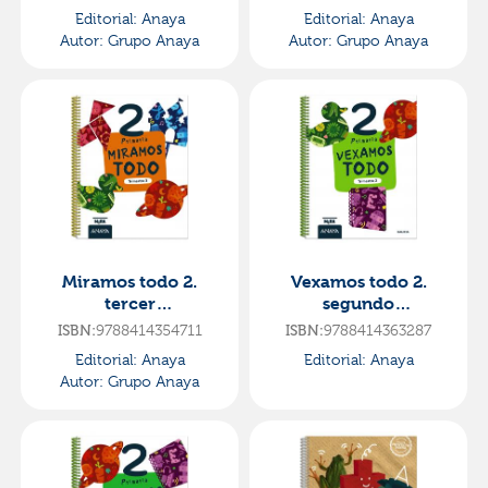
plus mira, toca,
curso·mira
Editorial:
Anaya
Editorial:
Anaya
siente..·primaria.2ºcu
Autor:
Grupo Anaya
Autor:
Grupo Anaya
rso·mira
Miramos todo 2.
Vexamos todo 2.
tercer
segundo
trimestre·primaria.2º
trimestre·primaria.2º
9788414354711
9788414363287
ISBN:
ISBN:
curso·mira
curso·mira
Editorial:
Anaya
Editorial:
Anaya
Autor:
Grupo Anaya