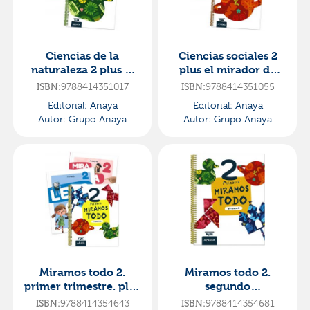
Ciencias de la
Ciencias sociales 2
naturaleza 2 plus el
plus el mirador de
mirador de castilla y
castilla y
9788414351017
9788414351055
ISBN:
ISBN:
león·primaria.2ºcurso
león·primaria.2ºcurso
Editorial:
Anaya
Editorial:
Anaya
·mira
·mira
Autor:
Grupo Anaya
Autor:
Grupo Anaya
Miramos todo 2.
Miramos todo 2.
primer trimestre. plus
segundo
detectives del recreo
trimestre·primaria.2º
9788414354643
9788414354681
ISBN:
ISBN: