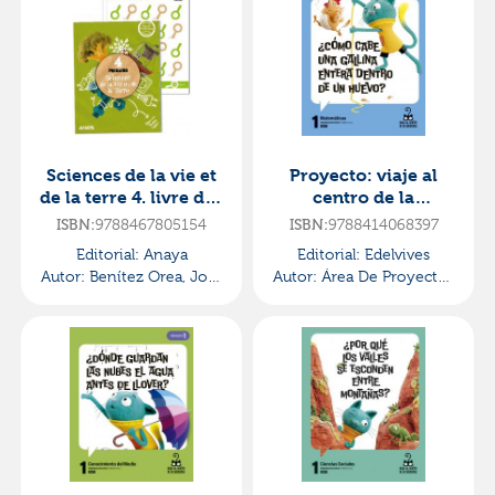
Sciences de la vie et
Proyecto: viaje al
de la terre 4. livre de l
centro de la
élève plus de
curiosidad.
9788467805154
9788414068397
ISBN:
ISBN:
cerca·primaria.4ºcurs
matemáticas 1 -
Editorial:
Anaya
Editorial:
Edelvives
o·opération terre
pauta.
Autor:
Benítez Orea, José
Autor:
Área De Proyectos
trimestres·primaria.1
Kelliam
Educativos De Primaria
er curso
Edelvives