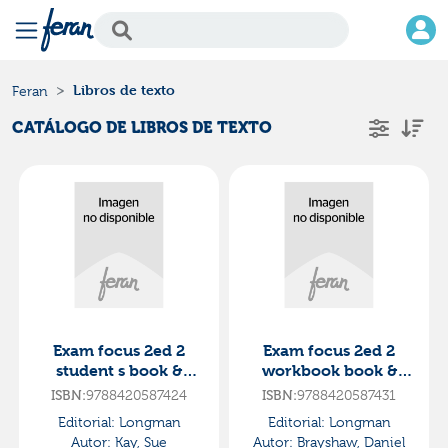
Libros de texto
Feran
CATÁLOGO DE LIBROS DE TEXTO
Exam focus 2ed 2
Exam focus 2ed 2
student s book &
workbook book &
ebook with online
ebook with online
9788420587424
9788420587431
ISBN:
ISBN:
practice·bachillerato.
practice·bachillerato.
Editorial:
Longman
Editorial:
Longman
2ºcurso·focus
2ºcurso·focus
Autor:
Kay, Sue
Autor:
Brayshaw, Daniel