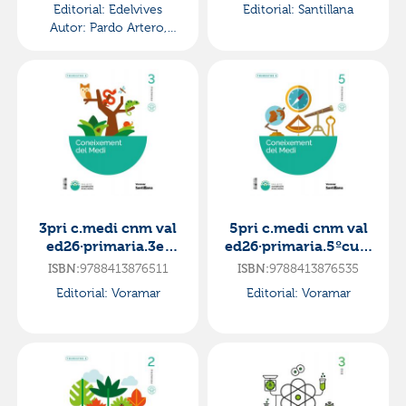
Editorial:
Edelvives
Editorial:
Santillana
Autor:
Pardo Artero,
Mirentxu
3pri c.medi cnm val
5pri c.medi cnm val
ed26·primaria.3er
ed26·primaria.5ºcurs
curso
o
9788413876511
9788413876535
ISBN:
ISBN:
Editorial:
Voramar
Editorial:
Voramar