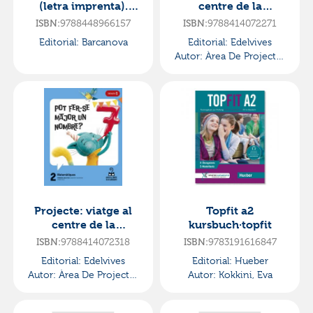
(letra imprenta).
centre de la
diálogos·primaria.1er
curiositat. valencià:
9788448966157
9788414072271
ISBN:
ISBN:
curso·mira
llengua i literatura 2
Editorial:
Barcanova
Editorial:
Edelvives
-·primaria.2ºcurso
Autor:
Àrea De Projectes
Educatius De Primària
Edelvives Comunitat
Valenciana
Projecte: viatge al
Topfit a2
centre de la
kursbuch·topfit
curiositat.
9788414072318
9783191616847
ISBN:
ISBN:
matemàtiques
Editorial:
Edelvives
Editorial:
Hueber
2·primaria.2ºcurso
Autor:
Àrea De Projectes
Autor:
Kokkini, Eva
Educatius De Primària
Edelvives Comunitat