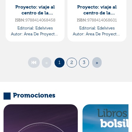
Proyecto: viaje al
Proyecto: viaje al
centro de la
centro de la
curiosidad.
curiosidad. ciencias
9788414068458
9788414068601
ISBN:
ISBN:
conocimiento del
sociales 1 -
Editorial:
Edelvives
Editorial:
Edelvives
medio 1 - pauta.
pauta·primaria.1er
Autor:
Área De Proyectos
Autor:
Área De Proyectos
tr·primaria.1er curso
curso
Educativos De Primaria
Educativos De Primaria
Edelvives
Edelvives
«
»
1
2
3
Promociones