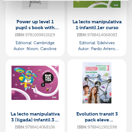
Power up level 1
La lecto manipulativa
pupil s book with
1·infantil.1er curso
ebook·primaria.1er
9781009810029
9788414068083
ISBN:
ISBN:
curso
Editorial:
Cambridge
Editorial:
Edelvives
Autor:
Nixon, Caroline
Autor:
Pardo Artero,
Mirentxu
La lecto manipulativa
Evolution transit 3
3 [ligada]·infantil.3er
pack eleve
curso
ed26·e.s.o..3er curso
9788414068106
9788411901598
ISBN:
ISBN: