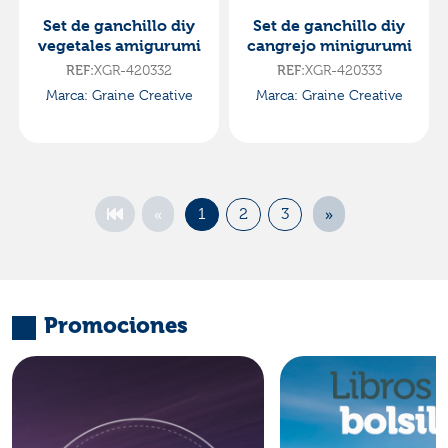
Set de ganchillo diy
Set de ganchillo diy
vegetales amigurumi
cangrejo minigurumi
XGR-420332
XGR-420333
REF:
REF:
Marca: Graine Creative
Marca: Graine Creative
«
»
1
2
3
Promociones