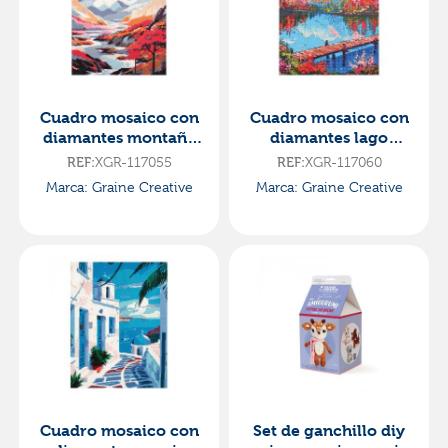
Cuadro mosaico con
Cuadro mosaico con
diamantes montaña
diamantes lago
30x40cm diamond
40x50cm diamond
XGR-117055
XGR-117060
REF:
REF:
painting
painting
Marca: Graine Creative
Marca: Graine Creative
Cuadro mosaico con
Set de ganchillo diy