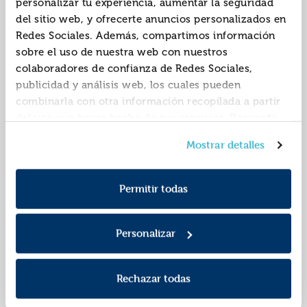
personalizar tu experiencia, aumentar la seguridad
del sitio web, y ofrecerte anuncios personalizados en
Redes Sociales. Además, compartimos información
sobre el uso de nuestra web con nuestros
colaboradores de confianza de Redes Sociales,
publicidad y análisis web, los cuales pueden
combinarla con otra información recopilada a partir
del uso que hayas hecho de sus servicios. Recuerda
que puedes cambiar de opinión y retirar el
Squishy worms verde
Squishy worms azul
Mostrar detalles
consentimiento en cualquier momento. Para más
bote 120gr
bote 120gr
Política de Cookies
información consulta la
y la
XAD-60368
XAD-60369
REF:
REF:
Política de Privacidad
.
Permitir todas
Marca: Alldoro
Marca: Alldoro
Personalizar
Rechazar todas