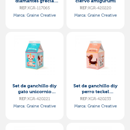
diamantes grecia
ciervo amigurumi
30x40cm diamond
XGR-117065
XGR-420220
REF:
REF:
painting
Marca: Graine Creative
Marca: Graine Creative
Set de ganchillo diy
Set de ganchillo diy
gato unicornio
perro teckel
amigurumi
amigurumi
XGR-420221
XGR-420233
REF:
REF:
Marca: Graine Creative
Marca: Graine Creative