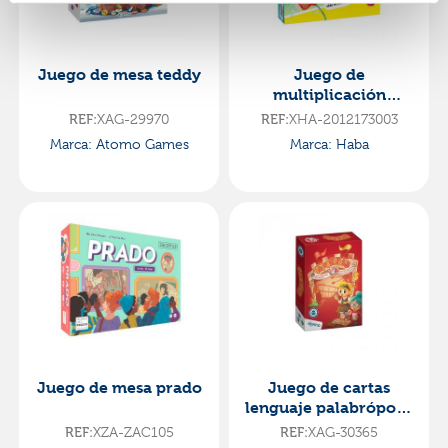
Juego de mesa teddy
Juego de
multiplicación
3x4=zas!
XAG-29970
XHA-2012173003
REF:
REF:
Marca: Atomo Games
Marca: Haba
Juego de mesa prado
Juego de cartas
lenguaje palabrópolis
club a
XZA-ZAC105
XAG-30365
REF:
REF: