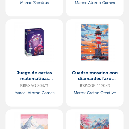
Marca: Zacatrus
Marca: Atomo Games
Juego de cartas
Cuadro mosaico con
matemáticas
diamantes faro
numerópolis club a
30x40cm diamond
XAG-30372
XGR-117052
REF:
REF:
painting
Marca: Atomo Games
Marca: Graine Creative