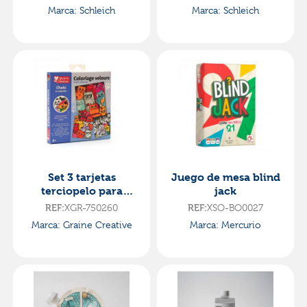
Marca: Schleich
Marca: Schleich
Set 3 tarjetas
Juego de mesa blind
terciopelo para
jack
colorear gatos
XGR-750260
XSO-BO0027
REF:
REF:
Marca: Graine Creative
Marca: Mercurio