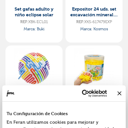
Set gafas adulto y
Expositor 24 uds. set
niño eclipse solar
excavación minerales
y fósiles
XBK-ECL01
XKS-617479EXP
REF:
REF:
Marca: Buki
Marca: Kosmos
Bola sensorial 11cm
Squishy worms
con cintas silicona
amarillo bote 120gr
colores
XAD-60366
XAD-60367
REF:
REF:
Tu Configuración de Cookies
Marca: Alldoro
Marca: Alldoro
En Feran utilizamos cookies para mejorar y