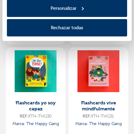
Personalizar
Flashcards mis
Flashcards
superpoderes
¿hablamos?
XTH-THG07
XTH-THG09
REF:
REF:
Rechazar todas
Marca: The Happy Gang
Marca: The Happy Gang
Flashcards yo soy
Flashcards vive
capaz
mindfulmente
XTH-THG30
XTH-THG31
REF:
REF:
Marca: The Happy Gang
Marca: The Happy Gang