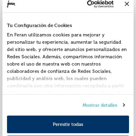
Tu Configuración de Cookies
En Feran utilizamos cookies para mejorar y
personalizar tu experiencia, aumentar la seguridad
del sitio web, y ofrecerte anuncios personalizados en
52 desafíos en la
52 desafíos para
mesa
crear historias
Redes Sociales. Además, compartimos información
XTH-THG29
XTH-THG39
sobre el uso de nuestra web con nuestros
REF:
REF:
colaboradores de confianza de Redes Sociales,
Marca: The Happy Gang
Marca: The Happy Gang
publicidad y análisis web, los cuales pueden
combinarla con otra información recopilada a partir
del uso que hayas hecho de sus servicios. Recuerda
que puedes cambiar de opinión y retirar el
Mostrar detalles
consentimiento en cualquier momento. Para más
Política de Cookies
información consulta la
y la
Política de Privacidad
.
Permitir todas