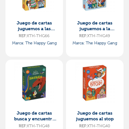
Juego de cartas
Juego de cartas
juguemos a las
juguemos a la
profesiones
mímica
XTH-THG66
XTH-THG49
REF:
REF:
Marca: The Happy Gang
Marca: The Happy Gang
Juego de cartas
Juego de cartas
busca y encuentra
juguemos al stop
dinosaurios
XTH-THG48
XTH-THG40
REF:
REF: