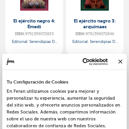
El ejército negro 4:
El ejército negro 3:
Émedi
arquimaes
ISBN:
9791399072853
ISBN:
9791399072846
Editorial:
Serendipias De
Editorial:
Serendipias De
Tinta
Tinta
Tu Configuración de Cookies
En Feran utilizamos cookies para mejorar y
personalizar tu experiencia, aumentar la seguridad
del sitio web, y ofrecerte anuncios personalizados en
El ejército negro 2:
El ejército negro 1:
Redes Sociales. Además, compartimos información
alexia
adragón
sobre el uso de nuestra web con nuestros
ISBN:
9791399072839
ISBN:
9791399072822
colaboradores de confianza de Redes Sociales,