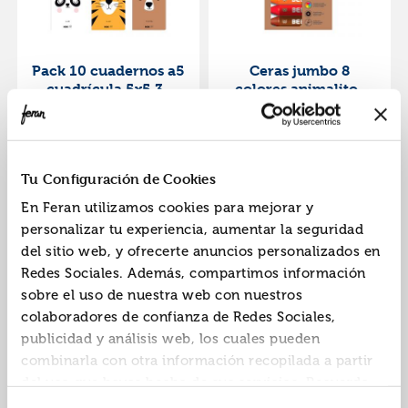
Pack 10 cuadernos a5
Ceras jumbo 8
cuadrícula 5x5 32
colores animalitos
hojas 90gr animalitos
bebe friends
REF:
YBB-351609
REF:
YBB-362940
bebe interdruk
Marca: Bebe Interdruk
Marca: Bebe Interdruk
Tu Configuración de Cookies
En Feran utilizamos cookies para mejorar y
personalizar tu experiencia, aumentar la seguridad
del sitio web, y ofrecerte anuncios personalizados en
Redes Sociales. Además, compartimos información
sobre el uso de nuestra web con nuestros
colaboradores de confianza de Redes Sociales,
publicidad y análisis web, los cuales pueden
Set de notas y
Set de notas y
combinarla con otra información recopilada a partir
marcapáginas
marcapáginas
del uso que hayas hecho de sus servicios. Recuerda
adhesivos gato bebe
adhesivos tigre bebe
REF:
YBB-363381
REF:
YBB-363381B
que puedes cambiar de opinión y retirar el