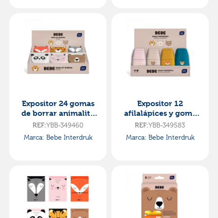
Expositor 24 gomas
Expositor 12
de borrar animalito
afilalápices y goma
bebe friends
de borrar 2 en 1
REF:
YBB-349460
REF:
YBB-349583
animalito bebe
Marca: Bebe Interdruk
Marca: Bebe Interdruk
friends modelo
surtido