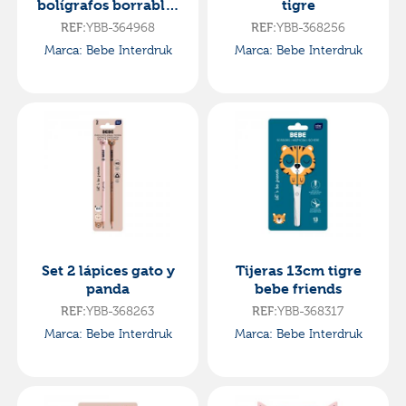
bolígrafos borrables
tigre
bebe friends
REF:
YBB-364968
REF:
YBB-368256
Marca: Bebe Interdruk
Marca: Bebe Interdruk
Set 2 lápices gato y
Tijeras 13cm tigre
panda
bebe friends
REF:
YBB-368263
REF:
YBB-368317
Marca: Bebe Interdruk
Marca: Bebe Interdruk