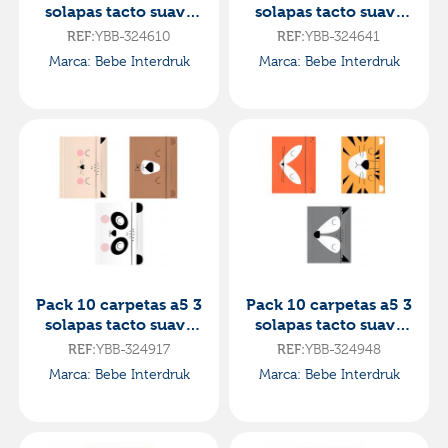
solapas tacto suave
solapas tacto suave
bebe friends con
bebe friends con
REF:
YBB-324610
REF:
YBB-324641
goma
goma
Marca: Bebe Interdruk
Marca: Bebe Interdruk
Pack 10 carpetas a5 3
Pack 10 carpetas a5 3
solapas tacto suave
solapas tacto suave
bebe friends con
bebe friends con
REF:
YBB-324917
REF:
YBB-324948
goma
goma
Marca: Bebe Interdruk
Marca: Bebe Interdruk