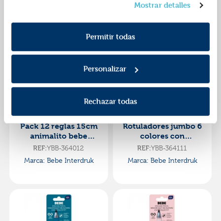
friends
friends
Mostrar detalles
Marca: Bebe Interdruk
Marca: Bebe Interdruk
consentimiento en cualquier momento. Para más
Política de Cookies
información consulta la
y la
Política de Privacidad
.
Permitir todas
Personalizar
Rechazar todas
Pack 12 reglas 15cm
Rotuladores jumbo 6
animalito bebe
colores con
friends modelo
estampadores bebe
REF:
YBB-364012
REF:
YBB-364111
surtido
friends
Marca: Bebe Interdruk
Marca: Bebe Interdruk