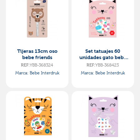
Tijeras 13cm oso
Set tatuajes 60
bebe friends
unidades gato bebe
friends
REF:
YBB-368324
REF:
YBB-368423
Marca: Bebe Interdruk
Marca: Bebe Interdruk