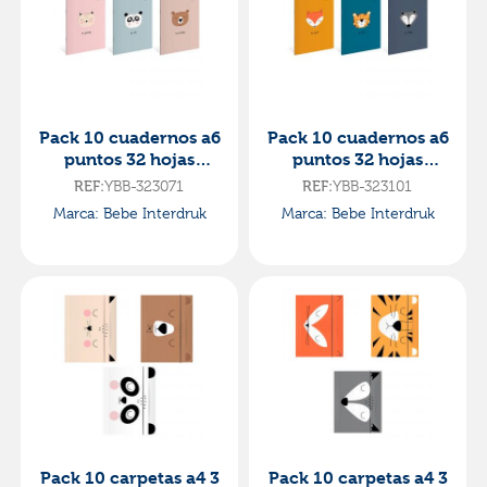
Pack 10 cuadernos a6
Pack 10 cuadernos a6
puntos 32 hojas
puntos 32 hojas
animalito bebe
animalito bebe
REF:
YBB-323071
REF:
YBB-323101
friends 90gr tacto
friends 90gr tacto
Marca: Bebe Interdruk
Marca: Bebe Interdruk
suave
suave
Pack 10 carpetas a4 3
Pack 10 carpetas a4 3