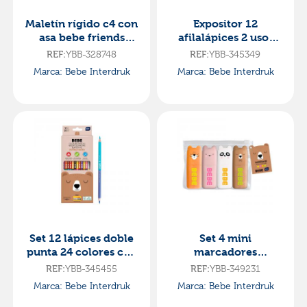
Maletín rígido c4 con
Expositor 12
asa bebe friends
afilalápices 2 usos
tigre, zorro, lobo
con depósito
REF:
YBB-328748
REF:
YBB-345349
animalitos bebe
Marca: Bebe Interdruk
Marca: Bebe Interdruk
friends
Set 12 lápices doble
Set 4 mini
punta 24 colores con
marcadores
afilalápiz bebe
fluorescentes
REF:
YBB-345455
REF:
YBB-349231
animalitos bebe
Marca: Bebe Interdruk
Marca: Bebe Interdruk
friends