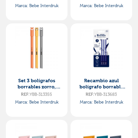
friends
Marca: Bebe Interdruk
Marca: Bebe Interdruk
Set 3 bolígrafos
Recambio azul
borrables zorro,
bolígrafo borrable
tigre, lobo bebe
bebe friends 3
REF:
YBB-313355
REF:
YBB-313683
friends
unidades
Marca: Bebe Interdruk
Marca: Bebe Interdruk