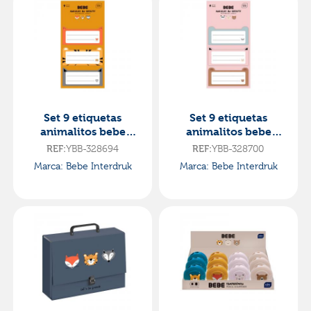
Set 9 etiquetas
Set 9 etiquetas
animalitos bebe
animalitos bebe
friends tigre, zorro,
friends para escribir
REF:
YBB-328694
REF:
YBB-328700
lobo
panda, gato, oso
Marca: Bebe Interdruk
Marca: Bebe Interdruk