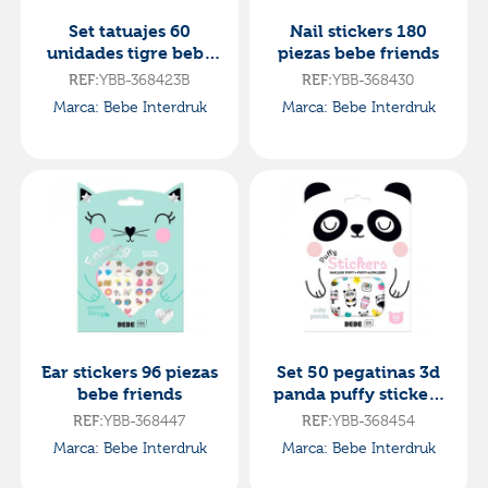
Set tatuajes 60
Nail stickers 180
unidades tigre bebe
piezas bebe friends
friends
REF:
YBB-368423B
REF:
YBB-368430
Marca: Bebe Interdruk
Marca: Bebe Interdruk
Ear stickers 96 piezas
Set 50 pegatinas 3d
bebe friends
panda puffy stickers
bebe friends
REF:
YBB-368447
REF:
YBB-368454
Marca: Bebe Interdruk
Marca: Bebe Interdruk