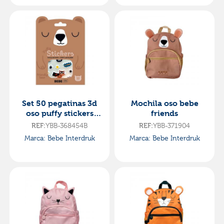
Set 50 pegatinas 3d
Mochila oso bebe
oso puffy stickers
friends
bebe friends
REF:
YBB-368454B
REF:
YBB-371904
Marca: Bebe Interdruk
Marca: Bebe Interdruk