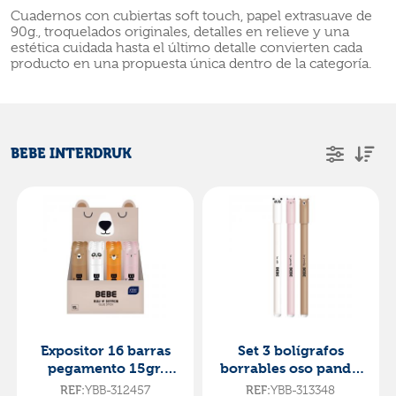
Cuadernos con cubiertas soft touch, papel extrasuave de
90g., troquelados originales, detalles en relieve y una
estética cuidada hasta el último detalle convierten cada
producto en una propuesta única dentro de la categoría.
BEBE INTERDRUK
Expositor 16 barras
Set 3 bolígrafos
pegamento 15gr.
borrables oso panda,
animal bebe friends
gato, oso pardo bebe
REF:
YBB-312457
REF:
YBB-313348