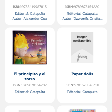
9788419987815
9789878154220
ISBN:
ISBN:
Editorial:
Catapulta
Editorial:
Catapulta
Autor:
Alexander Cox
Autor:
Dzwonik, Cristian
Gustavo
El principito y el
Paper dolls
zorro
9789878154282
9781570546310
ISBN:
ISBN:
Editorial:
Catapulta
Editorial:
Catapulta