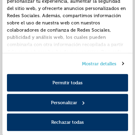
personalizar tu experiencia, aumentar la seguridad
del sitio web, y ofrecerte anuncios personalizados en
Redes Sociales. Además, compartimos información
sobre el uso de nuestra web con nuestros
colaboradores de confianza de Redes Sociales,
publicidad y análisis web, los cuales pueden
combinarla con otra información recopilada a partir
del uso que hayas hecho de sus servicios. Recuerda
que puedes cambiar de opinión y retirar el
No se busca
No se muerde a los
Mostrar detalles
consentimiento en cualquier momento. Para más
amigos
Política de Cookies
información consulta la
y la
9788419987778
9788419987785
ISBN:
ISBN:
Política de Privacidad
.
Permitir todas
Editorial:
Catapulta
Editorial:
Catapulta
Autor:
Gourley, Kashelle
Autor:
Allen, Ryan
Personalizar
Rechazar todas