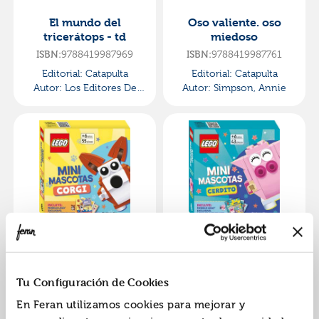
El mundo del
Oso valiente. oso
tricerátops - td
miedoso
9788419987969
9788419987761
ISBN:
ISBN:
Editorial:
Catapulta
Editorial:
Catapulta
Autor:
Los Editores De
Autor:
Simpson, Annie
Catapulta
Lego. mini mascotas.
Lego. mini mascotas.
corgi
cerdito
9788419987822
9788419987839
ISBN:
ISBN:
Tu Configuración de Cookies
Editorial:
Catapulta
Editorial:
Catapulta
En Feran utilizamos cookies para mejorar y
Autor:
Ameet Studio
Autor:
Ameet Studio