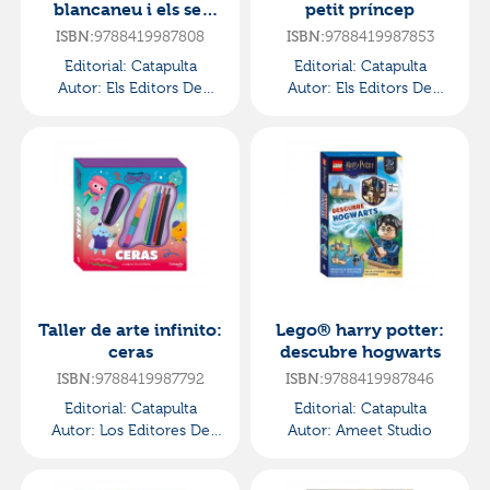
blancaneu i els set
petit príncep
nans
9788419987808
9788419987853
ISBN:
ISBN:
Editorial:
Catapulta
Editorial:
Catapulta
Autor:
Els Editors De
Autor:
Els Editors De
Catapulta
Catapulta
Taller de arte infinito:
Lego® harry potter:
ceras
descubre hogwarts
9788419987792
9788419987846
ISBN:
ISBN:
Editorial:
Catapulta
Editorial:
Catapulta
Autor:
Los Editores De
Autor:
Ameet Studio
Catapulta