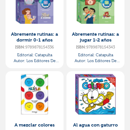
Abremente rutinas: a
Abremente rutinas: a
dormir 0-1 años
jugar 1-2 años
9789878154336
9789878154343
ISBN:
ISBN:
Editorial:
Catapulta
Editorial:
Catapulta
Autor:
Los Editores De
Autor:
Los Editores De
Abremente
Abremente
A mezclar colores
Al agua con gaturro