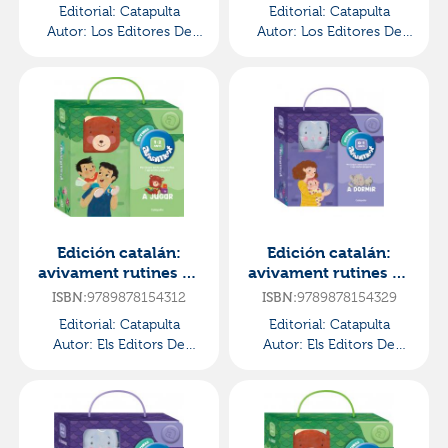
Editorial:
Catapulta
Editorial:
Catapulta
Autor:
Los Editores De
Autor:
Los Editores De
Abremente
Abremente
Edición catalán:
Edición catalán:
avivament rutines - a
avivament rutines - a
jugar 1-2 anys
dormir 0-1 anys
9789878154312
9789878154329
ISBN:
ISBN:
Editorial:
Catapulta
Editorial:
Catapulta
Autor:
Els Editors De
Autor:
Els Editors De
Avivament
Avivament