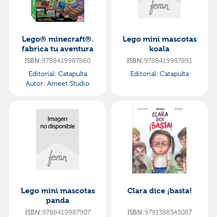
Lego® minecraft®.
Lego mini mascotas
fabrica tu aventura
koala
9788419987860
9788419987891
ISBN:
ISBN:
Editorial:
Catapulta
Editorial:
Catapulta
Autor:
Ameet Studio
Lego mini mascotas
Clara dice ¡basta!
panda
9788419987907
9791388343087
ISBN:
ISBN: