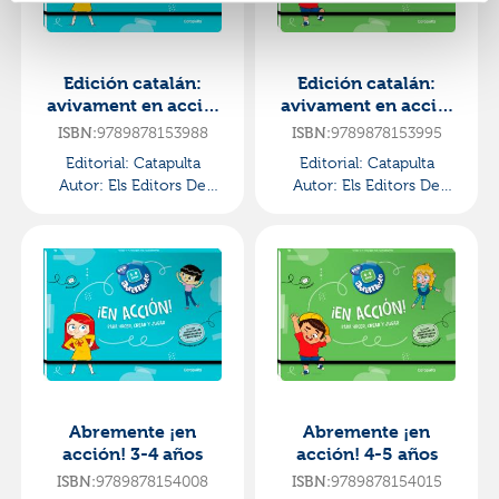
Edición catalán:
Edición catalán:
avivament en acció!
avivament en acció!
3-4 anys
4-5 anys
9789878153988
9789878153995
ISBN:
ISBN:
Editorial:
Catapulta
Editorial:
Catapulta
Autor:
Els Editors De
Autor:
Els Editors De
Avivament
Avivament
Abremente ¡en
Abremente ¡en
acción! 3-4 años
acción! 4-5 años
9789878154008
9789878154015
ISBN:
ISBN: