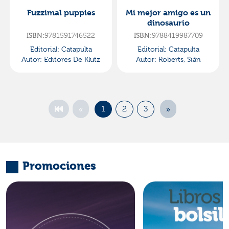
Fuzzimal puppies
Mi mejor amigo es un
dinosaurio
9781591746522
9788419987709
ISBN:
ISBN:
Editorial:
Catapulta
Editorial:
Catapulta
Autor:
Editores De Klutz
Autor:
Roberts, Siân
«
»
1
2
3
Promociones