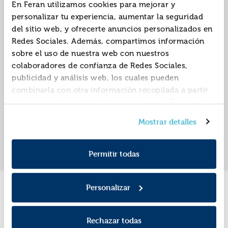
En Feran utilizamos cookies para mejorar y
personalizar tu experiencia, aumentar la seguridad
del sitio web, y ofrecerte anuncios personalizados en
El mundo del
El mundo del
Redes Sociales. Además, compartimos información
tricerátops
tiranosaurio
sobre el uso de nuestra web con nuestros
ISBN:
9788419987365
ISBN:
9788419987358
colaboradores de confianza de Redes Sociales,
publicidad y análisis web, los cuales pueden
Editorial:
Catapulta
Autor:
Los Editores De
combinarla con otra información recopilada a partir
Catapulta
del uso que hayas hecho de sus servicios. Recuerda
que puedes cambiar de opinión y retirar el
Mostrar detalles
consentimiento en cualquier momento. Para más
«
»
1
Política de Cookies
información consulta la
y la
Política de Privacidad
.
Permitir todas
Personalizar
Promociones
Rechazar todas