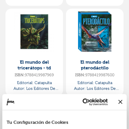
Catapulta
Catapulta
El mundo del
El mundo del
tricerátops - td
pterodáctilo
ISBN:
9788419987969
ISBN:
9788419987600
Editorial:
Catapulta
Editorial:
Catapulta
Autor:
Los Editores De
Autor:
Los Editores De
Catapulta
Catapulta
Tu Configuración de Cookies