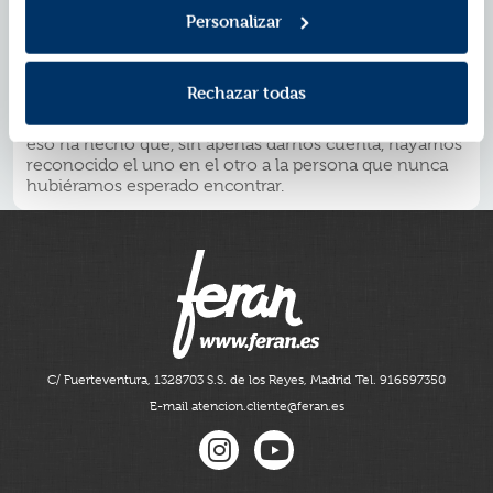
Enseguida se dio cuenta de que necesitaba a alguien
Personalizar
que le echara una mano y, por recomendación de mi
amiga Verónica, me contrató a mí. De pronto Liam y
yo, dos personas independientes y acostumbradas a
Rechazar todas
no tener que dar explicaciones a nadie, hemos tenido
que ponernos de acuerdo por el bien del pequeño. Y
eso ha hecho que, sin apenas darnos cuenta, hayamos
reconocido el uno en el otro a la persona que nunca
hubiéramos esperado encontrar.
C/ Fuerteventura, 13
28703 S.S. de los Reyes, Madrid
Tel. 916597350
E-mail atencion.cliente@feran.es