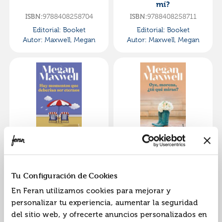
mí?
9788408258704
9788408258711
ISBN:
ISBN:
Editorial:
Booket
Editorial:
Booket
Autor:
Maxwell, Megan
Autor:
Maxwell, Megan
Hay momentos que
Oye, morena, ¿tú qué
deberían ser eternos
miras?
9788408258629
9788408255123
ISBN:
ISBN:
Tu Configuración de Cookies
Editorial:
Booket
Editorial:
Booket
En Feran utilizamos cookies para mejorar y
Autor:
Maxwell, Megan
Autor:
Maxwell, Megan
personalizar tu experiencia, aumentar la seguridad
del sitio web, y ofrecerte anuncios personalizados en