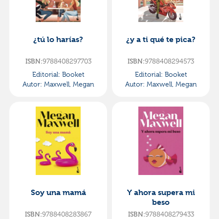
¿tú lo harías?
¿y a ti qué te pica?
9788408297703
9788408294573
ISBN:
ISBN:
Editorial:
Booket
Editorial:
Booket
Autor:
Maxwell, Megan
Autor:
Maxwell, Megan
Soy una mamá
Y ahora supera mi
beso
9788408283867
9788408279433
ISBN:
ISBN: