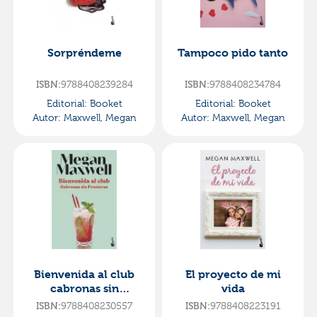
Sorpréndeme
Tampoco pido tanto
9788408239284
9788408234784
ISBN:
ISBN:
Editorial:
Booket
Editorial:
Booket
Autor:
Maxwell, Megan
Autor:
Maxwell, Megan
Bienvenida al club
El proyecto de mi
cabronas sin
vida
fronteras
9788408230557
9788408223191
ISBN:
ISBN: