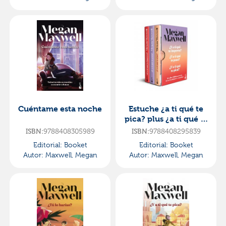
Cuéntame esta noche
Estuche ¿a ti qué te
pica? plus ¿a ti qué te
pasa? plus ¿a ti qué te
9788408305989
9788408295839
ISBN:
ISBN:
importa?
Editorial:
Booket
Editorial:
Booket
Autor:
Maxwell, Megan
Autor:
Maxwell, Megan