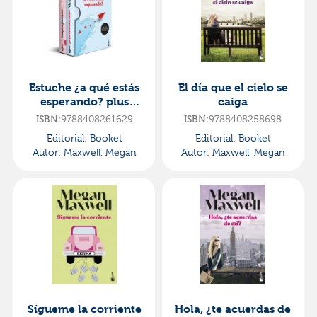
Estuche ¿a qué estás
El día que el cielo se
esperando? plus
caiga
tampoco pido tanto
9788408261629
9788408258698
ISBN:
ISBN:
Editorial:
Booket
Editorial:
Booket
Autor:
Maxwell, Megan
Autor:
Maxwell, Megan
Sígueme la corriente
Hola, ¿te acuerdas de