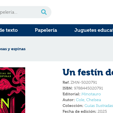
de texto
Papelería
Juguetes educa
osas y espinas
Un festín d
Ref.
ZMN-5020791
ISBN:
9788445020791
Editorial:
Minotauro
Autor:
Cole, Chelsea
Colección:
Guías Ilustradas
Fecha de edición:
2025