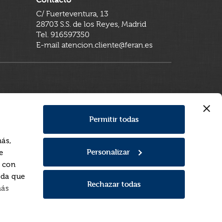
C/ Fuerteventura, 13
28703 S.S. de los Reyes, Madrid
Tel. 916597350
E-mail atencion.cliente@feran.es
Permitir todas
más,
Personalizar
e
a con
rda que
Rechazar todas
más