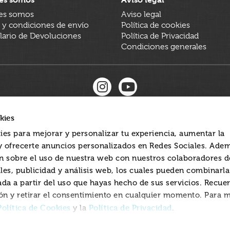
es somos
Aviso legal
 y condiciones de envío
Política de cookies
ario de Devoluciones
Política de Privacidad
Condiciones generales
kies
ies para mejorar y personalizar tu experiencia, aumentar la
 y ofrecerte anuncios personalizados en Redes Sociales. Ade
 sobre el uso de nuestra web con nuestros colaboradores d
les, publicidad y análisis web, los cuales pueden combinarl
ada a partir del uso que hayas hecho de sus servicios. Recue
ón y retirar el consentimiento en cualquier momento. Para 
Política de Cookies
Política de Privacidad
y la
.