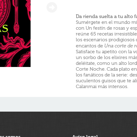
Da rienda suelta a tu alto f
Sumérgete en el mundo místi
con Un festín de rosas y esp
reúne 65 recetas irresistibl
los escenarios prodigiosos d
encantos de
Una corte de r
Satisface tu apetito con la 
un sorbo de los elixires má
deléitate, como un alto lor
Corte Noche. Cada plato en
los fanáticos de la serie: d
suculentos guisos que te ali
Calanmai más intensos.
es somos
Aviso legal