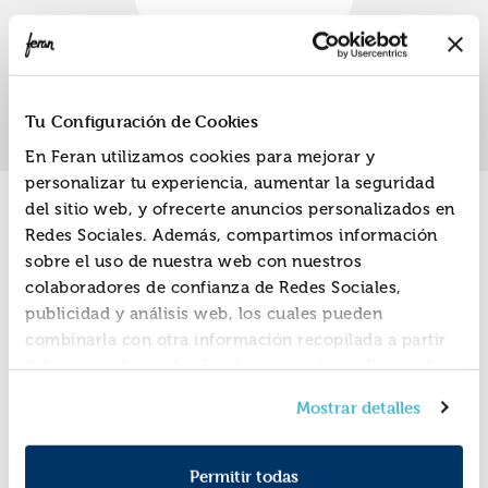
«
»
1
Tu Configuración de Cookies
En Feran utilizamos cookies para mejorar y
personalizar tu experiencia, aumentar la seguridad
del sitio web, y ofrecerte anuncios personalizados en
Promociones
Redes Sociales. Además, compartimos información
sobre el uso de nuestra web con nuestros
colaboradores de confianza de Redes Sociales,
publicidad y análisis web, los cuales pueden
combinarla con otra información recopilada a partir
del uso que hayas hecho de sus servicios. Recuerda
que puedes cambiar de opinión y retirar el
Mostrar detalles
consentimiento en cualquier momento. Para más
Política de Cookies
información consulta la
y la
Política de Privacidad
.
Permitir todas