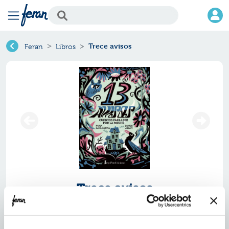
Trece avisos
Feran
Libros
Trece avisos
Ref.
ZDP-2281286
ISBN:
9788412281286