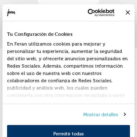
Paula
«
»
1
Tu Configuración de Cookies
En Feran utilizamos cookies para mejorar y
personalizar tu experiencia, aumentar la seguridad
del sitio web, y ofrecerte anuncios personalizados en
Promociones
Redes Sociales. Además, compartimos información
sobre el uso de nuestra web con nuestros
colaboradores de confianza de Redes Sociales,
publicidad y análisis web, los cuales pueden
combinarla con otra información recopilada a partir
del uso que hayas hecho de sus servicios. Recuerda
que puedes cambiar de opinión y retirar el
Mostrar detalles
consentimiento en cualquier momento. Para más
Política de Cookies
información consulta la
y la
Política de Privacidad
.
Permitir todas