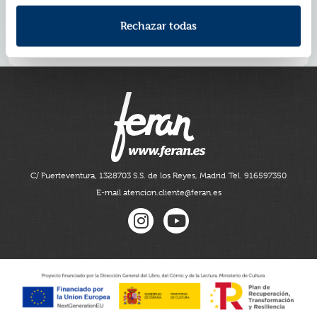
Porque es el mar, noches estrelladas y vinilos de los
Beatles.
Rechazar todas
Porque a veces basta un «deja que ocurra» para
tenerlo todo.
C/ Fuerteventura, 13
28703 S.S. de los Reyes, Madrid
Tel. 916597350
E-mail atencion.cliente@feran.es