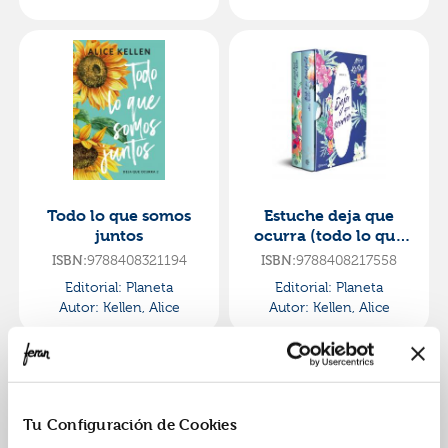
Todo lo que somos
Estuche deja que
juntos
ocurra (todo lo que
nunca fuimos plus
9788408321194
9788408217558
ISBN:
ISBN:
todo lo que somos
Editorial:
Planeta
Editorial:
Planeta
juntos)
Autor:
Kellen, Alice
Autor:
Kellen, Alice
Tu Configuración de Cookies