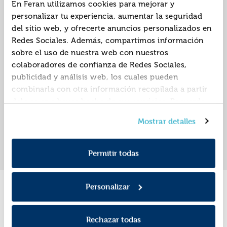
En Feran utilizamos cookies para mejorar y
personalizar tu experiencia, aumentar la seguridad
del sitio web, y ofrecerte anuncios personalizados en
Todo lo que somos
Todo lo que nunca
Redes Sociales. Además, compartimos información
juntos
fuimos
sobre el uso de nuestra web con nuestros
9788408205388
9788408204824
ISBN:
ISBN:
colaboradores de confianza de Redes Sociales,
publicidad y análisis web, los cuales pueden
Editorial:
Planeta
Editorial:
Planeta
Autor:
Kellen, Alice
Autor:
Kellen, Alice
combinarla con otra información recopilada a partir
del uso que hayas hecho de sus servicios. Recuerda
que puedes cambiar de opinión y retirar el
Mostrar detalles
consentimiento en cualquier momento. Para más
«
»
1
Política de Cookies
información consulta la
y la
Política de Privacidad
.
Permitir todas
Personalizar
Promociones
Rechazar todas