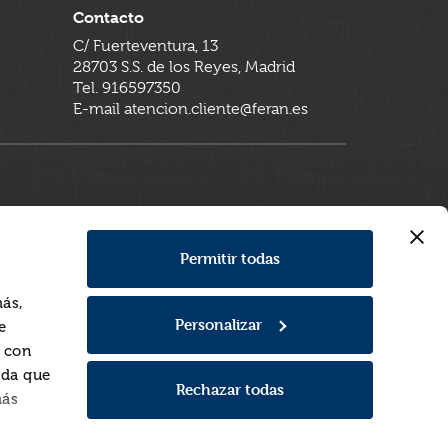
Contacto
C/ Fuerteventura, 13
28703 S.S. de los Reyes, Madrid
Tel. 916597350
E-mail atencion.cliente@feran.es
Permitir todas
más,
Personalizar
e
a con
rda que
Rechazar todas
más