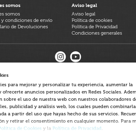
es somos
Aviso legal
es somos
Aviso legal
 y condiciones de envío
Política de cookies
ario de Devoluciones
Política de Privacidad
Condiciones generales
kies
ies para mejorar y personalizar tu experiencia, aumentar la
 y ofrecerte anuncios personalizados en Redes Sociales. Ade
 sobre el uso de nuestra web con nuestros colaboradores d
les, publicidad y análisis web, los cuales pueden combinarl
ada a partir del uso que hayas hecho de sus servicios. Recue
ón y retirar el consentimiento en cualquier momento. Para 
Política de Cookies
Política de Privacidad
y la
.