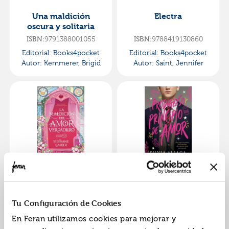
Una maldición
Electra
oscura y solitaria
9791388001055
9788419130860
ISBN:
ISBN:
Editorial:
Books4pocket
Editorial:
Books4pocket
Autor:
Kemmerer, Brigid
Autor:
Saint, Jennifer
La maldición del
Prodigioso principio
amor verdadero
de amor
9788419130877
9788419130884
ISBN:
ISBN:
Tu Configuración de Cookies
Editorial:
Books4pocket
Editorial:
Books4pocket
En Feran utilizamos cookies para mejorar y
Autor:
Garber, Stephanie
Autor:
Aliaga, Silvia