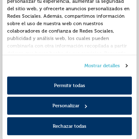
personalizar tu experiencia, aumentar la seguridad
del sitio web, y ofrecerte anuncios personalizados en
Redes Sociales. Además, compartimos información
sobre el uso de nuestra web con nuestros
colaboradores de confianza de Redes Sociales,
publicidad y análisis web, los cuales pueden
combinarla con otra información recopilada a partir
del uso que hayas hecho de sus servicios. Recuerda
que puedes cambiar de opinión y retirar el
Un trato con el rey de
La enciclopedia de
Mostrar detalles
consentimiento en cualquier momento. Para más
los elfos
hadas de emily wilde
Política de Cookies
información consulta la
y la
9788419130891
9788419130907
ISBN:
ISBN:
Política de Privacidad
.
Permitir todas
Editorial:
Books4pocket
Editorial:
Books4pocket
Autor:
Kova, Elise
Autor:
Fawcett, Heather
Personalizar
Rechazar todas