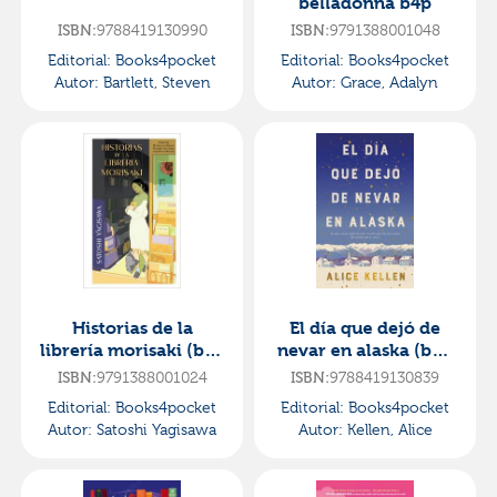
belladonna b4p
9788419130990
9791388001048
ISBN:
ISBN:
Editorial:
Books4pocket
Editorial:
Books4pocket
Autor:
Bartlett, Steven
Autor:
Grace, Adalyn
Historias de la
El día que dejó de
librería morisaki (b4p
nevar en alaska (b4p
tapa dura)
tapa dura)
9791388001024
9788419130839
ISBN:
ISBN:
Editorial:
Books4pocket
Editorial:
Books4pocket
Autor:
Satoshi Yagisawa
Autor:
Kellen, Alice