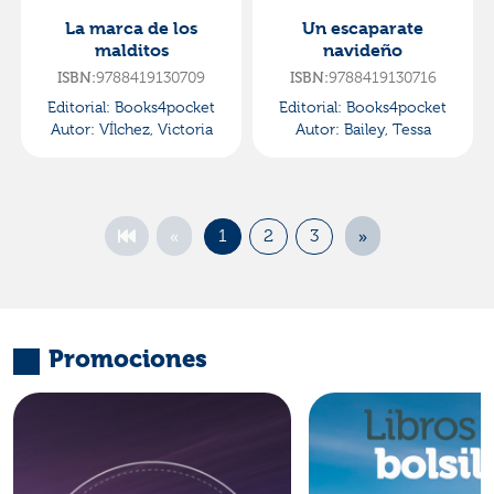
La marca de los
Un escaparate
malditos
navideño
9788419130709
9788419130716
ISBN:
ISBN:
Editorial:
Books4pocket
Editorial:
Books4pocket
Autor:
VÍlchez, Victoria
Autor:
Bailey, Tessa
«
»
1
2
3
Promociones