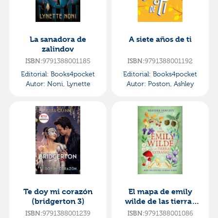
La sanadora de
A siete años de ti
zalindov
9791388001185
9791388001192
ISBN:
ISBN:
Editorial:
Books4pocket
Editorial:
Books4pocket
Autor:
Noni, Lynette
Autor:
Poston, Ashley
Te doy mi corazón
El mapa de emily
(bridgerton 3)
wilde de las tierras
extrañas
9791388001239
9791388001086
ISBN:
ISBN: