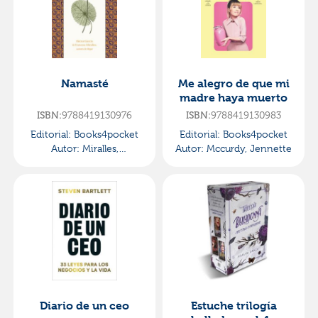
Namasté
Me alegro de que mi
madre haya muerto
9788419130976
9788419130983
ISBN:
ISBN:
Editorial:
Books4pocket
Editorial:
Books4pocket
Autor:
Miralles,
Autor:
Mccurdy, Jennette
Francesc/garcía, Héctor
Diario de un ceo
Estuche trilogía