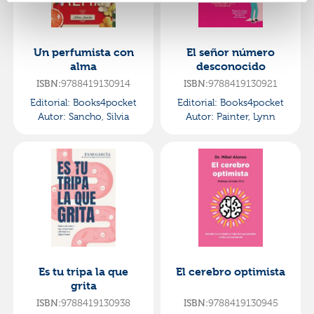
Un perfumista con
El señor número
alma
desconocido
9788419130914
9788419130921
ISBN:
ISBN:
Editorial:
Books4pocket
Editorial:
Books4pocket
Autor:
Sancho, Silvia
Autor:
Painter, Lynn
Es tu tripa la que
El cerebro optimista
grita
9788419130938
9788419130945
ISBN:
ISBN: