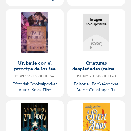
Taylor
Un baile con el
Criaturas
príncipe de los fae
despiadadas (reinas y
monstruos 1)
9791388001154
9791388001178
ISBN:
ISBN:
Editorial:
Books4pocket
Editorial:
Books4pocket
Autor:
Kova, Elise
Autor:
Geissinger, J.t.