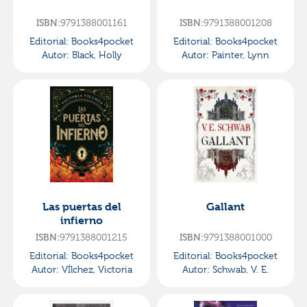
9791388001161
9791388001208
ISBN:
ISBN:
Editorial:
Books4pocket
Editorial:
Books4pocket
Autor:
Black, Holly
Autor:
Painter, Lynn
Las puertas del
Gallant
infierno
9791388001215
9791388001000
ISBN:
ISBN:
Editorial:
Books4pocket
Editorial:
Books4pocket
Autor:
VÍlchez, Victoria
Autor:
Schwab, V. E.