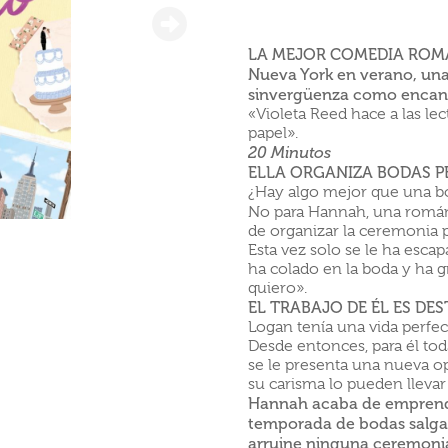
LA MEJOR COMEDIA ROMÁ
Nueva York en verano, un
sinvergüenza como encant
«Violeta Reed hace a las lec
papel».
20 Minutos
ELLA ORGANIZA BODAS P
¿Hay algo mejor que una bo
No para Hannah, una román
de organizar la ceremonia pe
Esta vez solo se le ha esca
ha colado en la boda y ha g
quiero».
EL TRABAJO DE ÉL ES DE
Logan tenía una vida perfect
Desde entonces, para él tod
se le presenta una nueva op
su carisma lo pueden llevar 
Hannah acaba de emprende
temporada de bodas salga 
arruine ninguna ceremonia