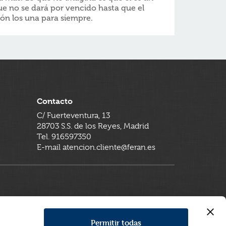
que no se dará por vencido hasta que el
ción los una para siempre.
Contacto
C/ Fuerteventura, 13
28703 S.S. de los Reyes, Madrid
Tel. 916597350
E-mail atencion.cliente@feran.es
Permitir todas