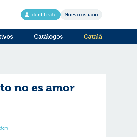
Identifícate
Nuevo usuario
tivos
Catálogos
Catalá
cto no es amor
cción