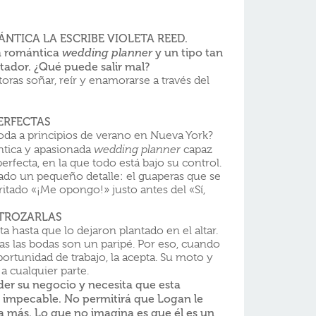
NTICA LA ESCRIBE VIOLETA REED.
a romántica
y un tipo tan
wedding planner
ador. ¿Qué puede salir mal?
toras soñar, reír y enamorarse a través del
ERFECTAS
da a principios de verano en Nueva York?
tica y apasionada
wedding planner
capaz
rfecta, en la que todo está bajo su control.
pado un pequeño detalle: el guaperas que se
ritado «¡Me opongo!» justo antes del «Sí,
STROZARLAS
a hasta que lo dejaron plantado en el altar.
as las bodas son un paripé. Por eso, cuando
ortunidad de trabajo, la acepta. Su moto y
a cualquier parte.
r su negocio y necesita que esta
impecable. No permitirá que Logan le
 más. Lo que no imagina es que él es un