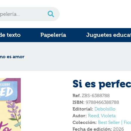
de texto
Papelería
Juguetes educa
 no es amor
Si es perfe
Ref.
ZBS-6388788
ISBN:
9788466388788
Editorial:
Debolsillo
Autor:
Reed, Violeta
Colección:
Best Seller | Fi
Fecha de edición:
2026