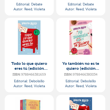
quiero | quizá sí
Editorial:
Debate
Editorial:
Debate
quiero)
Autor:
Reed, Violeta
Autor:
Reed, Violeta
Todo lo que quiero
Yo también no es te
eres tú (edición
quiero (edición
limitada)
limitada) (quererte 1)
9788466381659
9788466380034
ISBN:
ISBN:
Editorial:
Debolsillo
Editorial:
Debolsillo
Autor:
Reed, Violeta
Autor:
Reed, Violeta