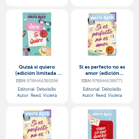
Quizá sí quiero
Si es perfecto no es
(edición limitada ·
amor (edición
verano) (quererte 2)
limitada)
9788466380096
9788466388771
ISBN:
ISBN:
Editorial:
Debolsillo
Editorial:
Debolsillo
Autor:
Reed, Violeta
Autor:
Reed, Violeta