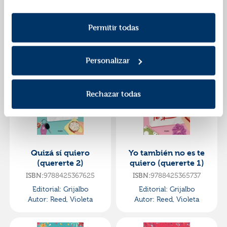
odiarte (campaña
quiero (quererte 1)
Política de Cookies
información consulta la
y la
black friday) (mis
9788413149950
9788466376877
ISBN:
ISBN:
Política de Privacidad
razones 1)
.
Permitir todas
Editorial:
Debolsillo
Editorial:
Debolsillo
Autor:
Reed, Violeta
Autor:
Reed, Violeta
Personalizar
Rechazar todas
Quizá sí quiero
Yo también no es te
(quererte 2)
quiero (quererte 1)
9788425367625
9788425365737
ISBN:
ISBN:
Editorial:
Grijalbo
Editorial:
Grijalbo
Autor:
Reed, Violeta
Autor:
Reed, Violeta