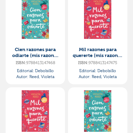
Cien razones para
Mil razones para
odiarte (mis razones
quererte (mis razones
1)
2)
9788413147468
9788413147475
ISBN:
ISBN:
Editorial:
Debolsillo
Editorial:
Debolsillo
Autor:
Reed, Violeta
Autor:
Reed, Violeta