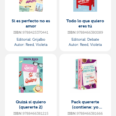
Si es perfecto no es
Todo lo que quiero
amor
eres tú
9788425370441
9788466380089
ISBN:
ISBN:
Editorial:
Grijalbo
Editorial:
Debate
Autor:
Reed, Violeta
Autor:
Reed, Violeta
Quizá sí quiero
Pack quererte
(quererte 2)
(contiene: yo
también no es te
9788466381215
9788466381666
ISBN:
ISBN: