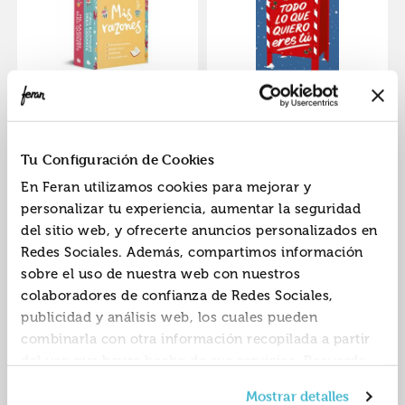
Mis razones (pack
Todo lo que quiero
con: cien razones
eres tú
para odiarte | mil
9788410381124
9788425368561
ISBN:
ISBN:
Tu Configuración de Cookies
razones para
Editorial:
Debolsillo
Editorial:
Grijalbo
quererte) (m
En Feran utilizamos cookies para mejorar y
Autor:
Reed, Violeta
Autor:
Reed, Violeta
personalizar tu experiencia, aumentar la seguridad
del sitio web, y ofrecerte anuncios personalizados en
Redes Sociales. Además, compartimos información
sobre el uso de nuestra web con nuestros
colaboradores de confianza de Redes Sociales,
publicidad y análisis web, los cuales pueden
combinarla con otra información recopilada a partir
del uso que hayas hecho de sus servicios. Recuerda
que puedes cambiar de opinión y retirar el
Cien razones para
Yo también no es te
Mostrar detalles
consentimiento en cualquier momento. Para más