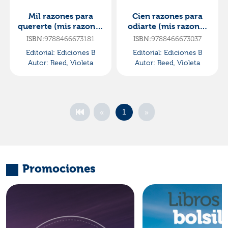
Mil razones para
Cien razones para
quererte (mis razones
odiarte (mis razones
2)
1)
9788466673181
9788466673037
ISBN:
ISBN:
Editorial:
Ediciones B
Editorial:
Ediciones B
Autor:
Reed, Violeta
Autor:
Reed, Violeta
«
»
1
Promociones