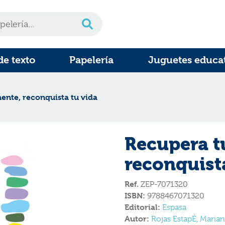
de texto
Papelería
Juguetes educa
ente, reconquista tu vida
Recupera t
reconquist
Ref.
ZEP-7071320
ISBN:
9788467071320
Editorial:
Espasa
Autor:
Rojas EstapÉ, Marian