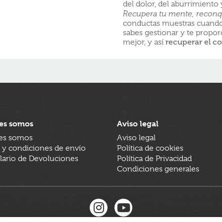
del dolor, del aburrimiento 
Recupera tu mente, reconqu
conductas muestras cuando
sabes gestionar y te propo
mejor, y así
recuperar el co
es somos
Aviso legal
es somos
Aviso legal
 y condiciones de envío
Política de cookies
ario de Devoluciones
Política de Privacidad
Condiciones generales