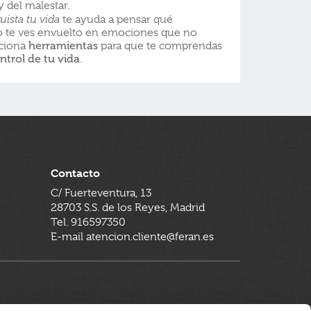
y del malestar.
ista tu vida
te ayuda a pensar qué
 te ves envuelto en emociones que no
rciona
herramientas
para que te comprendas
ntrol de tu vida
.
Contacto
C/ Fuerteventura, 13
28703 S.S. de los Reyes, Madrid
Tel. 916597350
E-mail atencion.cliente@feran.es