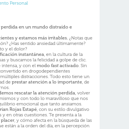
ento Personal
 perdida en un mundo distraído e
ientes y estamos más irritables.
¿Notas que
ción? ¿Has sentido ansiedad últimamente?
to y el dolor?
ificación instantánea
, en la cultura de la
s y buscamos la felicidad a golpe de clic.
 intensa, y con el
modo
fast
activado
. Sin
convertido en drogodependientes
últiples distracciones. Todo esto tiene un
dad de
prestar atención a lo importante
, de
rnos.
emos rescatar la atención perdida
, volver
mismos y con todo lo maravilloso que nos
quilibrio emocional que tanto ansiamos.
rian Rojas Estapé
, con su estilo divulgativo
s y en otras cuestiones. Te presenta a la
 placer
, y cómo afecta en la búsqueda de las
están a la orden del día, en la percepción