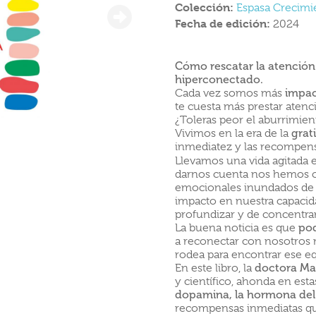
Colección:
Espasa Crecimi
Fecha de edición:
2024
Cómo rescatar la atención
hiperconectado.
Cada vez somos más
impac
te cuesta más prestar aten
¿Toleras peor el aburrimien
Vivimos en la era de la
grat
inmediatez y las recompensa
Llevamos una vida agitada e
darnos cuenta nos hemos 
emocionales inundados de m
impacto en nuestra capaci
profundizar y de concentra
La buena noticia es que
pod
a reconectar con nosotros 
rodea para encontrar ese e
En este libro, la
doctora Ma
y científico, ahonda en esta
dopamina, la hormona del
recompensas inmediatas que 