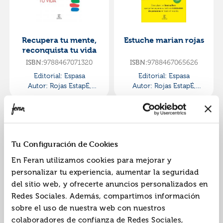
Recupera tu mente,
Estuche marian rojas
reconquista tu vida
ISBN:
9788467071320
ISBN:
9788467065626
Editorial:
Espasa
Editorial:
Espasa
Autor:
Rojas EstapÉ,
Autor:
Rojas EstapÉ,
Marian
Marian
Tu Configuración de Cookies
En Feran utilizamos cookies para mejorar y
personalizar tu experiencia, aumentar la seguridad
del sitio web, y ofrecerte anuncios personalizados en
Encuentra tu persona
Cómo hacer que te
Redes Sociales. Además, compartimos información
vitamina
pasen cosas buenas
sobre el uso de nuestra web con nuestros
(edición especial)
ISBN:
9788467062212
ISBN:
9788467057669
colaboradores de confianza de Redes Sociales,