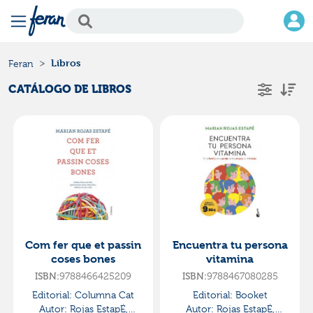
Libros
Feran
CATÁLOGO DE LIBROS
Com fer que et passin
Encuentra tu persona
coses bones
vitamina
ISBN:
9788466425209
ISBN:
9788467080285
Editorial:
Columna Cat
Editorial:
Booket
Autor:
Rojas EstapÉ,
Autor:
Rojas EstapÉ,