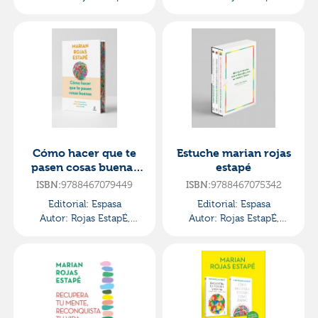
Marian
Marian
Cómo hacer que te
Estuche marian rojas
pasen cosas buenas
estapé
(edición especial con
ISBN:
9788467079449
ISBN:
9788467075342
cantos tintados)
Editorial:
Espasa
Editorial:
Espasa
Autor:
Rojas EstapÉ,
Autor:
Rojas EstapÉ,
Marian
Marian