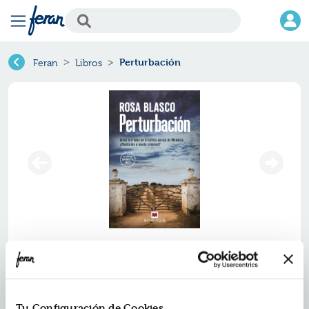
Perturbación
Feran
Libros
Perturbación
Ref.
ZMV-9110541
ISBN:
9788419110541
Tu Configuración de Cookies