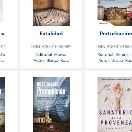
ca
Fatalidad
Perturbació
011
ISBN:
9788410260887
ISBN:
97884181858
llo
Editorial:
Maeva
Editorial:
Embolsil
osa
Autor:
Blasco, Rosa
Autor:
Blasco, Ros