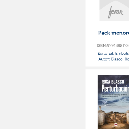
Ficción y temas afines
(7)
Pack menor
ISBN:
9791388173
Editorial:
Embolsi
Autor:
Blasco, R