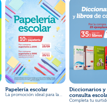
Papelería escolar
Diccionarios y 
consulta escol
La promoción ideal para la
Vuelta al Cole
Completa tu surtid