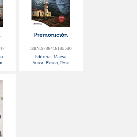
n
Premonición
47
ISBN:
9788418185380
lo
Editorial:
Maeva
a
Autor:
Blasco, Rosa