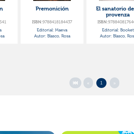
ón
Premonición
El sanatorio de
provenza
541
ISBN:
9788418184437
ISBN:
97884081764
a
Editorial:
Maeva
Editorial:
Booket
osa
Autor:
Blasco, Rosa
Autor:
Blasco, Ros
«
»
1