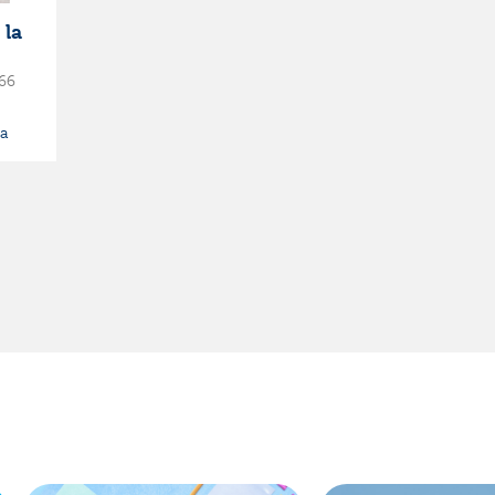
 la
66
a