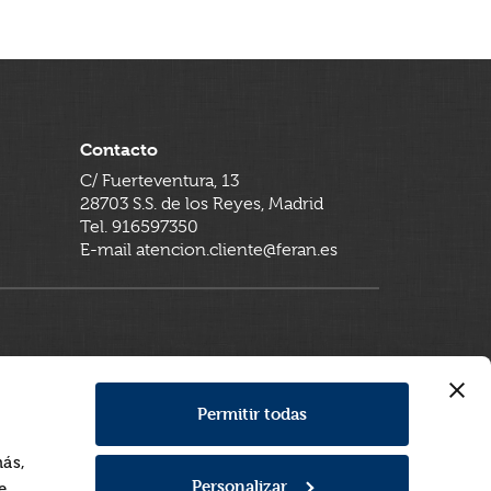
Contacto
C/ Fuerteventura, 13
28703 S.S. de los Reyes, Madrid
Tel. 916597350
E-mail atencion.cliente@feran.es
Permitir todas
más,
Personalizar
e