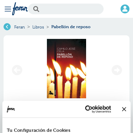
Pabellón de reposo
Feran
Libros
Pabellón de reposo
Ref.
ZAU-A0699
ISBN:
9788423343560
Tu Configuración de Cookies