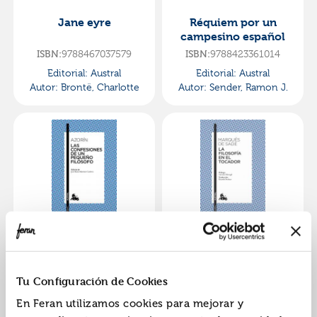
Jane eyre
Réquiem por un
campesino español
ISBN:
9788467037579
ISBN:
9788423361014
Editorial:
Austral
Editorial:
Austral
Autor:
Brontë, Charlotte
Autor:
Sender, Ramon J.
Las confesiones de un
La filosofía en el
pequeño filósofo
tocador
ISBN:
9788467042252
ISBN:
9788490662793
Tu Configuración de Cookies
Editorial:
Austral
Editorial:
Austral
En Feran utilizamos cookies para mejorar y
Autor:
MartÍnez Ruiz,
Autor:
Marques De Sade