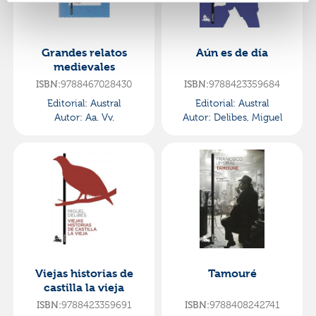
Grandes relatos
Aún es de día
medievales
ISBN:
9788467028430
ISBN:
9788423359684
Editorial:
Austral
Editorial:
Austral
Autor:
Aa. Vv.
Autor:
Delibes, Miguel
Viejas historias de
Tamouré
castilla la vieja
ISBN:
9788423359691
ISBN:
9788408242741