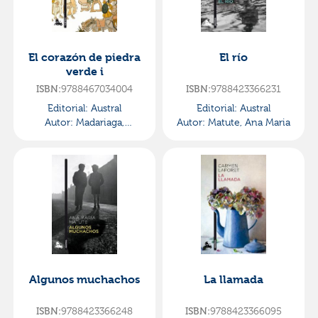
El corazón de piedra
El río
verde i
ISBN:
9788467034004
ISBN:
9788423366231
Editorial:
Austral
Editorial:
Austral
Autor:
Madariaga,
Autor:
Matute, Ana Maria
Salvador De
Algunos muchachos
La llamada
ISBN:
9788423366248
ISBN:
9788423366095