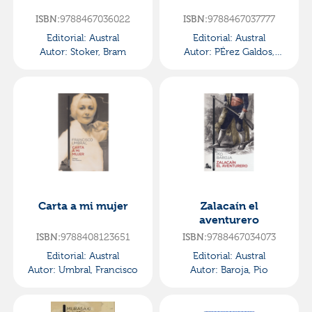
ISBN:
9788467036022
ISBN:
9788467037777
Editorial:
Austral
Editorial:
Austral
Autor:
Stoker, Bram
Autor:
PÉrez Galdos,
Benito
Carta a mi mujer
Zalacaín el
aventurero
ISBN:
9788408123651
ISBN:
9788467034073
Editorial:
Austral
Editorial:
Austral
Autor:
Umbral, Francisco
Autor:
Baroja, Pio