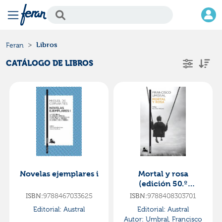
Libros
Feran
CATÁLOGO DE LIBROS
Novelas ejemplares i
Mortal y rosa
(edición 50.º
aniversario)
ISBN:
9788467033625
ISBN:
9788408303701
Editorial:
Austral
Editorial:
Austral
Autor:
Umbral, Francisco