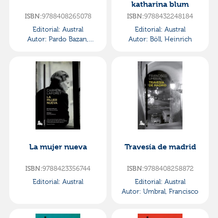
katharina blum
ISBN:
9788408265078
ISBN:
9788432248184
Editorial:
Austral
Editorial:
Austral
Autor:
Pardo Bazan,
Autor:
Böll, Heinrich
Emilia
La mujer nueva
Travesía de madrid
ISBN:
9788423356744
ISBN:
9788408258872
Editorial:
Austral
Editorial:
Austral
Autor:
Umbral, Francisco