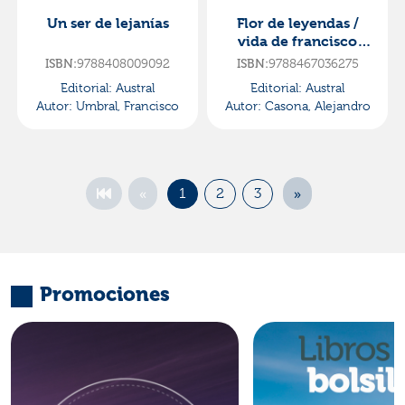
Un ser de lejanías
Flor de leyendas /
vida de francisco
pizarro
ISBN:
9788408009092
ISBN:
9788467036275
Editorial:
Austral
Editorial:
Austral
Autor:
Umbral, Francisco
Autor:
Casona, Alejandro
«
»
1
2
3
Promociones