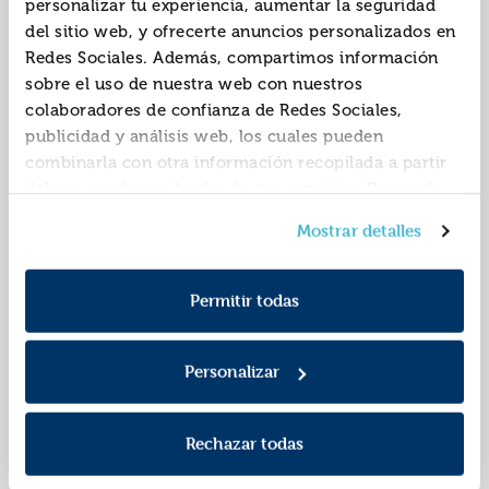
personalizar tu experiencia, aumentar la seguridad
JosÉ -azorÍn-
del sitio web, y ofrecerte anuncios personalizados en
Redes Sociales. Además, compartimos información
sobre el uso de nuestra web con nuestros
colaboradores de confianza de Redes Sociales,
publicidad y análisis web, los cuales pueden
combinarla con otra información recopilada a partir
del uso que hayas hecho de sus servicios. Recuerda
que puedes cambiar de opinión y retirar el
La vida amarga
Antes de los
Mostrar detalles
consentimiento en cualquier momento. Para más
dieciocho. antología
Política de Cookies
información consulta la
y la
de cuentos
ISBN:
9788423348435
ISBN:
9788408244394
Política de Privacidad
.
Permitir todas
Editorial:
Austral
Editorial:
Austral
Autor:
Pla, Josep
Personalizar
Rechazar todas