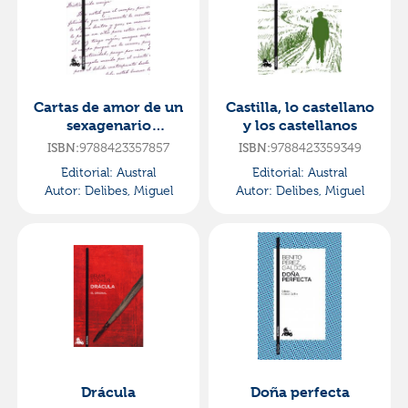
Cartas de amor de un
Castilla, lo castellano
sexagenario
y los castellanos
voluptuoso
ISBN:
9788423357857
ISBN:
9788423359349
Editorial:
Austral
Editorial:
Austral
Autor:
Delibes, Miguel
Autor:
Delibes, Miguel
Drácula
Doña perfecta