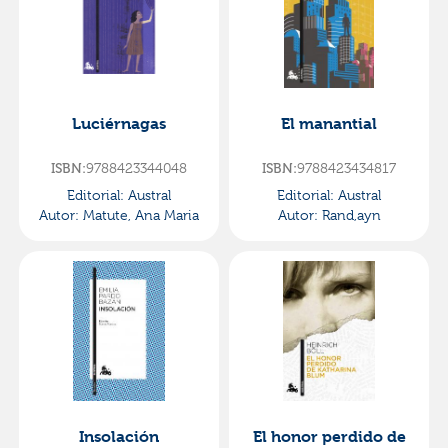
Luciérnagas
El manantial
ISBN:
9788423344048
ISBN:
9788423434817
Editorial:
Austral
Editorial:
Austral
Autor:
Matute, Ana Maria
Autor:
Rand,ayn
Insolación
El honor perdido de