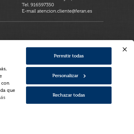
Tel. 916597350
E-mail atencion.cliente@feran.es
Permitir todas
más,
Personalizar
e
a con
rda que
Rechazar todas
más