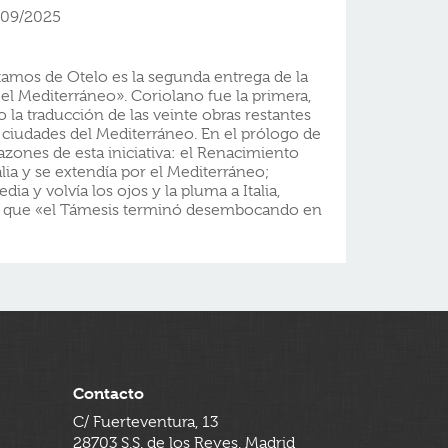
/09/2025
tamos de Otelo es la segunda entrega de la
l Mediterráneo». Coriolano fue la primera,
la traducción de las veinte obras restantes
n ciudades del Mediterráneo. En el prólogo de
azones de esta iniciativa: el Renacimiento
alia y se extendía por el Mediterráneo;
dia y volvía los ojos y la pluma a Italia,
s que «el Támesis terminó desembocando en
Contacto
C/ Fuerteventura, 13
28703 S.S. de los Reyes, Madrid