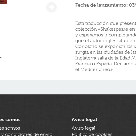
Fecha de lanzamiento:
03
Esta traducción que presen
colección «Shakespeare en e
y esperamos ir completando 
que el autor inglés situó e
Coriolano se exponían las r
surgía en las ciudades de It
Inglaterra salía de la Edad Me
Francia o España. Decíamo
el Mediterráneo».
es somos
Aviso legal
es somos
Aviso legal
 y condiciones de envío
Política de cookies