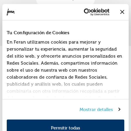
William
«
»
1
Tu Configuración de Cookies
En Feran utilizamos cookies para mejorar y
personalizar tu experiencia, aumentar la seguridad
del sitio web, y ofrecerte anuncios personalizados en
Promociones
Redes Sociales. Además, compartimos información
sobre el uso de nuestra web con nuestros
colaboradores de confianza de Redes Sociales,
publicidad y análisis web, los cuales pueden
combinarla con otra información recopilada a partir
del uso que hayas hecho de sus servicios. Recuerda
que puedes cambiar de opinión y retirar el
Mostrar detalles
consentimiento en cualquier momento. Para más
Política de Cookies
información consulta la
y la
Política de Privacidad
.
Permitir todas