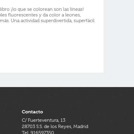
libro ¡lo que se colorean son las líneas!
ables fluorescentes y da color a leones,
s. Una actividad superdivertida, superfácil
Contacto
C/ Fuerteventura, 13
28703 S.S. de los Reyes, Madrid
Tel. 916597350