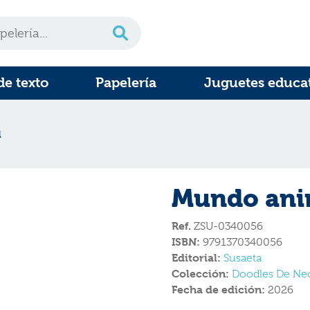
de texto
Papelería
Juguetes educa
l
Mundo ani
Ref.
ZSU-0340056
ISBN:
9791370340056
Editorial:
Susaeta
Colección:
Doodles De Ne
Fecha de edición:
2026