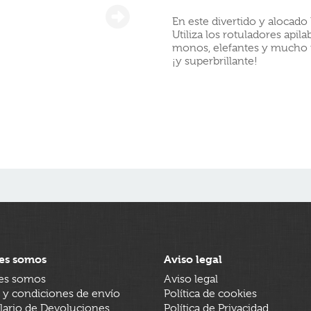
En este divertido y alocado 
Utiliza los rotuladores apil
monos, elefantes y mucho má
¡y superbrillante!
es somos
Aviso legal
es somos
Aviso legal
 y condiciones de envío
Política de cookies
ario de Devoluciones
Política de Privacidad