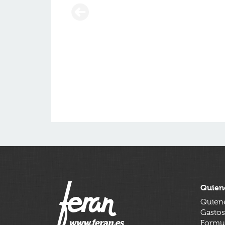
Quien
Quien
Gastos
Formul