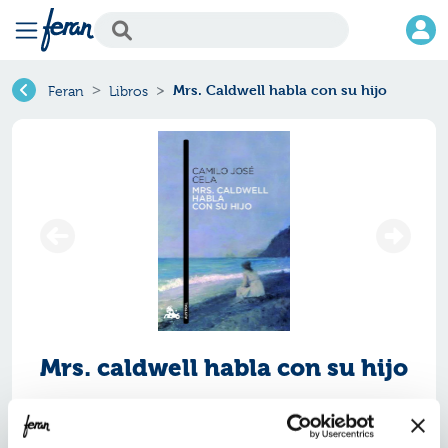
Mrs. Caldwell habla con su hijo
Feran
Libros
Mrs. caldwell habla con su hijo
Ref.
ZAU-A0744
ISBN:
9788423345434