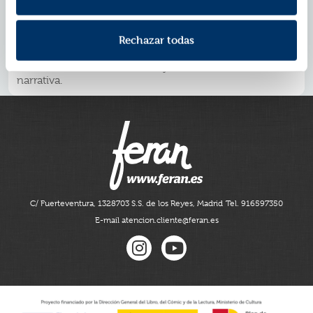
El libro contiene las cartas que Mrs. Caldwell escribió a
su hijo Eliacim, muerto en plena juventud en las aguas
del mar Egeo. A través de las cuartillas se nos va
Rechazar todas
desvelando la psicología compleja y atormentada de la
mujer, que ha convertido a su hijo difunto en mudo
interlocutor de su seductora y alucinante melodía
narrativa.
C/ Fuerteventura, 13
28703 S.S. de los Reyes, Madrid
Tel. 916597350
E-mail atencion.cliente@feran.es