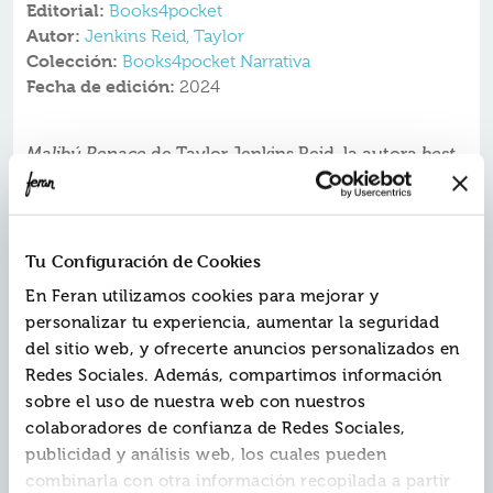
Editorial:
Books4pocket
Autor:
Jenkins Reid, Taylor
Colección:
Books4pocket Narrativa
Fecha de edición:
2024
Malibú Renace
de Taylor Jenkins Reid, la autora
best
seller
de
Los siete maridos de Evelyn Hugo
, llega a
Stefano Books con una nueva edición revisada.
Además, podrás leer en exclusiva el primer capítulo
del nuevo libro de la autora,
Atmosphere: Una
Tu Configuración de Cookies
historia de amor
.
En Feran utilizamos cookies para mejorar y
TAYLOR JENKINS REID NOS CUENTA LA HISTORIA
personalizar tu experiencia, aumentar la seguridad
DE UNA NOCHE INOLVIDABLE (PARA BIEN Y PARA
MAL) EN LA VIDA DE UNA FAMILIA; LA NOCHE EN
del sitio web, y ofrecerte anuncios personalizados en
QUE CADA UNO DE ELLOS DEBERÁ DECIDIR QUÉ
Redes Sociales. Además, compartimos información
SECRETOS SEGUIR GUARDANDO PARA SÍ MISMOS,
sobre el uso de nuestra web con nuestros
QUÉ COSAS ESTÁN DISPUESTOS A SOLTAR Y QUÉ
colaboradores de confianza de Redes Sociales,
VAN A DEJAR ATRÁS.
Malibú: agosto de 1983
publicidad y análisis web, los cuales pueden
Como cada año, ha llegado el día de la fiesta de final de
combinarla con otra información recopilada a partir
verano organizada por Nina Riva, y la expectación es