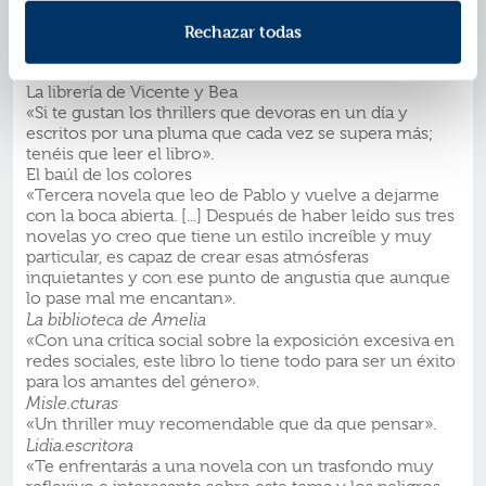
«Ha sido una lectura que nos ha fascinado, con una
historia terrorífica llena de suspense e intriga que nos
Rechazar todas
ha mantenido con el corazón en un puño durante gran
parte de la novela».
La librería de Vicente y Bea
«Si te gustan los thrillers que devoras en un día y
escritos por una pluma que cada vez se supera más;
tenéis que leer el libro».
El baúl de los colores
«Tercera novela que leo de Pablo y vuelve a dejarme
con la boca abierta. [...] Después de haber leído sus tres
novelas yo creo que tiene un estilo increíble y muy
particular, es capaz de crear esas atmósferas
inquietantes y con ese punto de angustia que aunque
lo pase mal me encantan».
La
biblioteca
de Amelia
«Con una crítica social sobre la exposición excesiva en
redes sociales, este libro lo tiene todo para ser un éxito
para los amantes del género».
Misle.cturas
«Un thriller muy recomendable que da que pensar».
L
idia.escritora
«Te enfrentarás a una novela con un trasfondo muy