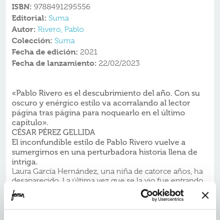
ISBN:
9788491295556
Editorial:
Suma
Autor:
Rivero, Pablo
Colección:
Suma
Fecha de edición:
2021
Fecha de lanzamiento:
22/02/2023
«Pablo Rivero es el descubrimiento del año. Con su
oscuro y enérgico estilo va acorralando al lector
página tras página para noquearlo en el último
capítulo».
CÉSAR PÉREZ GELLIDA
El inconfundible estilo de Pablo Rivero vuelve a
sumergirnos en una perturbadora historia llena de
intriga.
Laura García Hernández, una niña de catorce años, ha
desaparecido. La última vez que se la vio fue entrando
en un conocido centro comercial, cuando acudía a
una misteriosa cita. A los pocos días aparece
descuartizada en el aparcamiento de la planta baja. El
cuerpo presenta mordeduras de animal, pero su