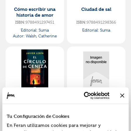
Cómo escribir una
Ciudad de sal
historia de amor
ISBN:
9788491297451
ISBN:
9788491298366
Editorial:
Suma
Editorial:
Suma
Autor:
Walsh, Catherine
El círculo de ceniza
Cherry baby
ISBN:
9791387512484
ISBN:
9788491299837
Tu Configuración de Cookies
Editorial:
Suma
Editorial:
Suma
En Feran utilizamos cookies para mejorar y
Autor:
Lerín Albéniz,
Autor:
Rowell, Rainbow