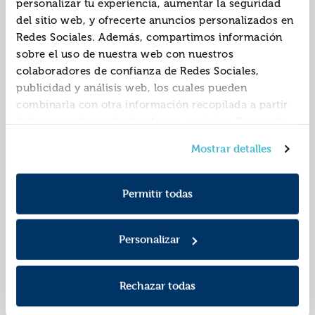
personalizar tu experiencia, aumentar la seguridad
Javier
del sitio web, y ofrecerte anuncios personalizados en
Redes Sociales. Además, compartimos información
sobre el uso de nuestra web con nuestros
colaboradores de confianza de Redes Sociales,
publicidad y análisis web, los cuales pueden
combinarla con otra información recopilada a partir
del uso que hayas hecho de sus servicios. Recuerda
que puedes cambiar de opinión y retirar el
Regreso a summer
Querida debbie
Mostrar detalles
consentimiento en cualquier momento. Para más
island
Política de Cookies
información consulta la
y la
ISBN:
9791387845537
ISBN:
9791387512422
Política de Privacidad
.
Permitir todas
Editorial:
Suma
Editorial:
Suma
Autor:
Hannah, Kristin
Autor:
Mcfadden, Freida
Personalizar
Rechazar todas