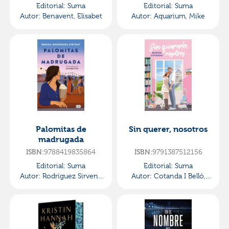
Editorial:
Suma
Editorial:
Suma
Autor:
Benavent, Elisabet
Autor:
Aquarium, Mike
Palomitas de
Sin querer, nosotros
madrugada
ISBN:
9788419835864
ISBN:
9791387512156
Editorial:
Suma
Editorial:
Suma
Autor:
Rodríguez Sirvent,
Autor:
Cotanda I Belló,
Regina
Marina