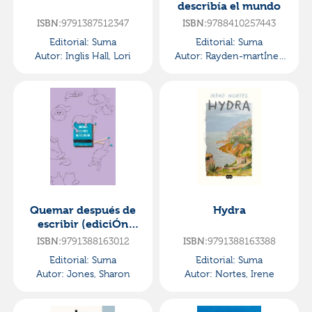
describía el mundo
ISBN:
9791387512347
ISBN:
9788410257443
Editorial:
Suma
Editorial:
Suma
Autor:
Inglis Hall, Lori
Autor:
Rayden-martÍnez
Álvarez, David
Quemar después de
Hydra
escribir (ediciÓn
oficial gatos)
ISBN:
9791388163012
ISBN:
9791388163388
Editorial:
Suma
Editorial:
Suma
Autor:
Jones, Sharon
Autor:
Nortes, Irene