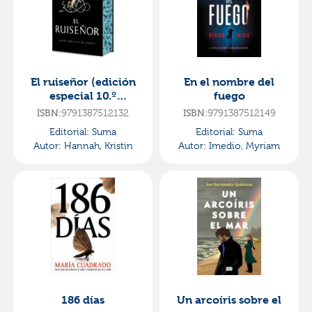
El ruiseñor (edición
En el nombre del
especial 10.º
fuego
aniversario)
ISBN:
9791387512132
ISBN:
9791387512149
Editorial:
Suma
Editorial:
Suma
Autor:
Hannah, Kristin
Autor:
Imedio, Myriam
186 días
Un arcoíris sobre el