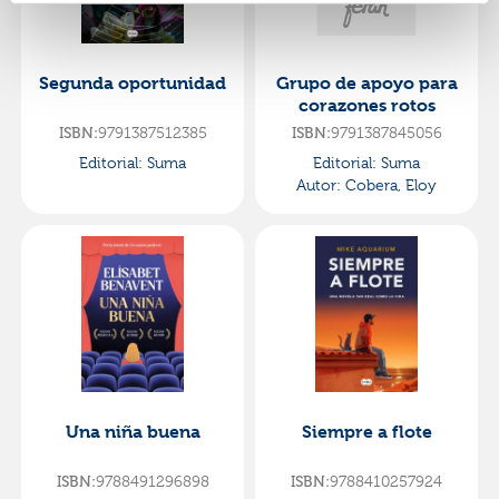
Segunda oportunidad
Grupo de apoyo para
corazones rotos
ISBN:
9791387512385
ISBN:
9791387845056
Editorial:
Suma
Editorial:
Suma
Autor:
Cobera, Eloy
Una niña buena
Siempre a flote
ISBN:
9788491296898
ISBN:
9788410257924