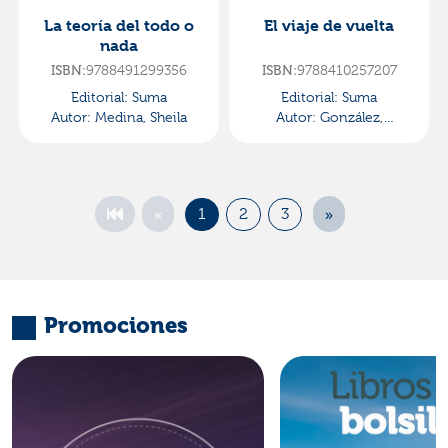
La teoría del todo o
El viaje de vuelta
nada
ISBN:
9788491299356
ISBN:
9788410257207
Editorial:
Suma
Editorial:
Suma
Autor:
Medina, Sheila
Autor:
González,
Elizabeth
«
»
1
2
3
Promociones