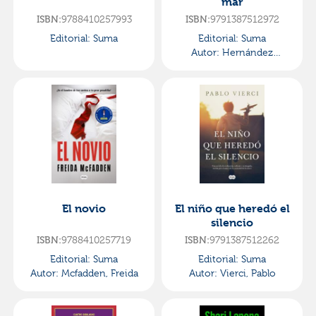
mar
ISBN:
9788410257993
ISBN:
9791387512972
Editorial:
Suma
Editorial:
Suma
Autor:
Hernández
Quintana, Jon
El novio
El niño que heredó el
silencio
ISBN:
9788410257719
ISBN:
9791387512262
Editorial:
Suma
Editorial:
Suma
Autor:
Mcfadden, Freida
Autor:
Vierci, Pablo