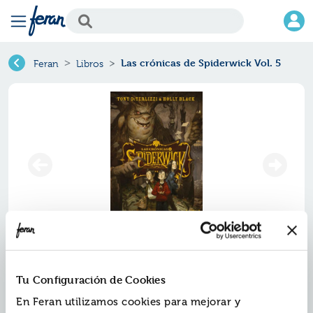
Las crónicas de Spiderwick Vol. 5
Feran
Libros
Las crónicas de spiderwick vol. 5
Tu Configuración de Cookies
Ref.
ZUK-7854713
En Feran utilizamos cookies para mejorar y
ISBN:
9788417854713