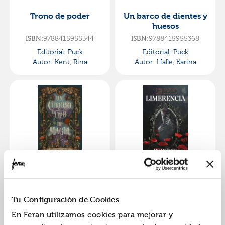
Trono de poder
Un barco de dientes y
huesos
9788415955344
9788415955368
ISBN:
ISBN:
Editorial:
Puck
Editorial:
Puck
Autor:
Kent, Rina
Autor:
Halle, Karina
Un curioso tipo de
Limerencia
magia
9788410239821
9788415955351
ISBN:
ISBN:
Tu Configuración de Cookies
Editorial:
Puck
Editorial:
Puck
En Feran utilizamos cookies para mejorar y
Autor:
Rutherford, Mara
Autor:
Hc, Dolores