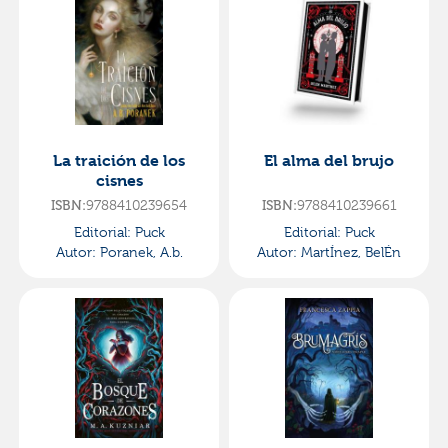
La traición de los
El alma del brujo
cisnes
9788410239654
9788410239661
ISBN:
ISBN:
Editorial:
Puck
Editorial:
Puck
Autor:
Poranek, A.b.
Autor:
MartÍnez, BelÉn