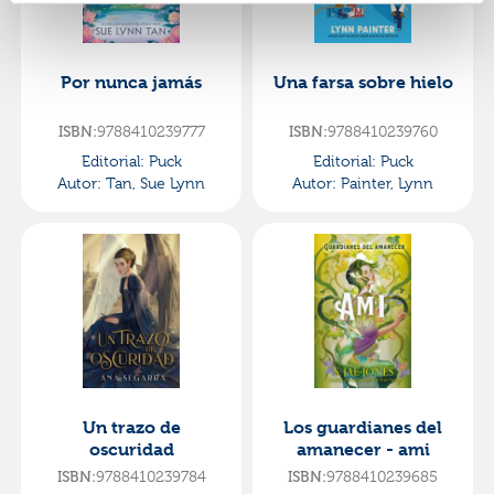
Por nunca jamás
Una farsa sobre hielo
9788410239777
9788410239760
ISBN:
ISBN:
Editorial:
Puck
Editorial:
Puck
Autor:
Tan, Sue Lynn
Autor:
Painter, Lynn
Un trazo de
Los guardianes del
oscuridad
amanecer - ami
9788410239784
9788410239685
ISBN:
ISBN: