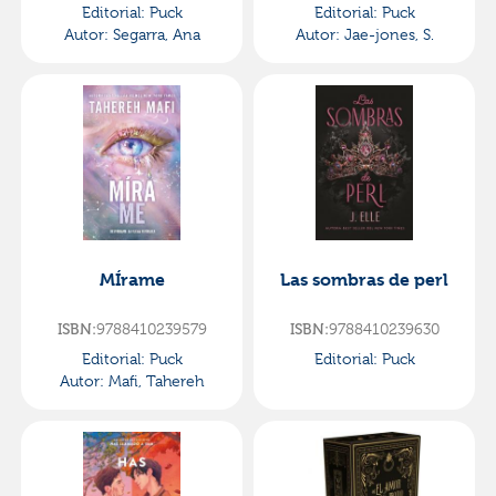
Editorial:
Puck
Editorial:
Puck
Autor:
Segarra, Ana
Autor:
Jae-jones, S.
MÍrame
Las sombras de perl
9788410239579
9788410239630
ISBN:
ISBN:
Editorial:
Puck
Editorial:
Puck
Autor:
Mafi, Tahereh