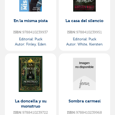
En la misma pista
La casa del silencio
9788410239937
9788410239951
ISBN:
ISBN:
Editorial:
Puck
Editorial:
Puck
Autor:
Finley, Eden
Autor:
White, Kiersten
La doncella y su
Sombra carmesí
monstruo
9788410239722
9788410239968
ISBN:
ISBN: