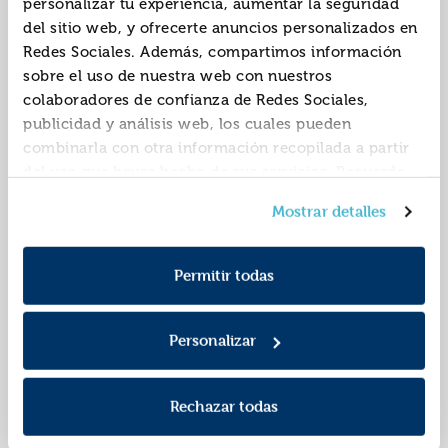
personalizar tu experiencia, aumentar la seguridad
del sitio web, y ofrecerte anuncios personalizados en
Redes Sociales. Además, compartimos información
sobre el uso de nuestra web con nuestros
colaboradores de confianza de Redes Sociales,
publicidad y análisis web, los cuales pueden
combinarla con otra información recopilada a partir
del uso que hayas hecho de sus servicios. Recuerda
que puedes cambiar de opinión y retirar el
Los juegos del
Anhelos salvajes
Mostrar detalles
consentimiento en cualquier momento. Para más
renacer
Política de Cookies
información consulta la
y la
9788410239814
9788415955337
ISBN:
ISBN:
Política de Privacidad
.
Permitir todas
Editorial:
Puck
Editorial:
Puck
Autor:
Fuston, Margie
Personalizar
Rechazar todas