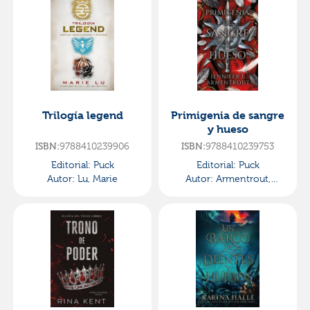
Trilogía legend
Primigenia de sangre
y hueso
9788410239906
9788410239753
ISBN:
ISBN:
Editorial:
Puck
Editorial:
Puck
Autor:
Lu, Marie
Autor:
Armentrout,
Jennifer