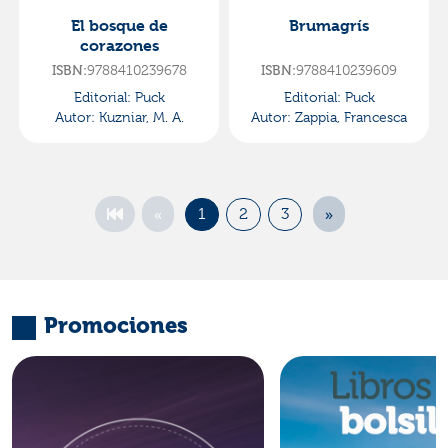
El bosque de
Brumagrís
corazones
9788410239678
9788410239609
ISBN:
ISBN:
Editorial:
Puck
Editorial:
Puck
Autor:
Kuzniar, M. A.
Autor:
Zappia, Francesca
«
»
1
2
3
Promociones