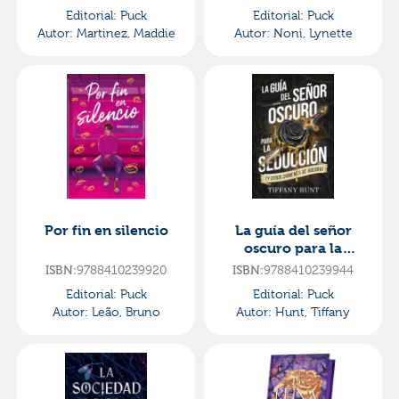
Editorial:
Puck
Editorial:
Puck
Autor:
Martinez, Maddie
Autor:
Noni, Lynette
Por fin en silencio
La guía del señor
oscuro para la
seducción (y otros
9788410239920
9788410239944
ISBN:
ISBN:
crímenes de guerra)
Editorial:
Puck
Editorial:
Puck
Autor:
Leão, Bruno
Autor:
Hunt, Tiffany