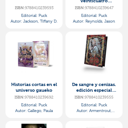
veinticuatro
segundos
9788410239593
9788410239647
ISBN:
ISBN:
Editorial:
Puck
Editorial:
Puck
Autor:
Jackson, Tiffany D.
Autor:
Reynolds, Jason
Historias cortas en el
De sangre y cenizas.
universo gaueko
edición especial
limitada
9788410239692
9788410239555
ISBN:
ISBN:
Editorial:
Puck
Editorial:
Puck
Autor:
Gallego, Paula
Autor:
Armentrout,
Jennifer