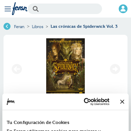
Las crónicas de Spiderwick Vol. 3
Feran
Libros
Las crónicas de spiderwick vol. 3
Ref.
ZUK-7854607
Tu Configuración de Cookies
ISBN:
9788417854607