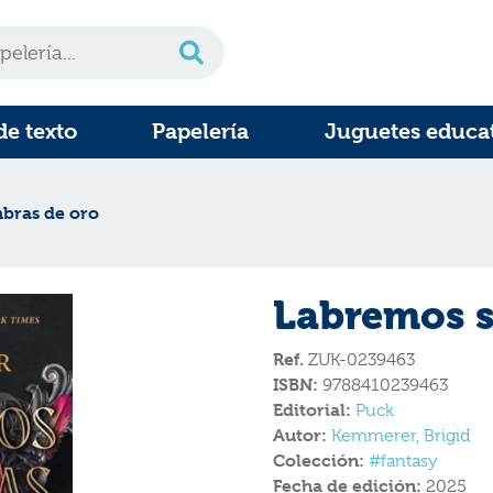
de texto
Papelería
Juguetes educa
bras de oro
Labremos s
Ref.
ZUK-0239463
ISBN:
9788410239463
Editorial:
Puck
Autor:
Kemmerer, Brigid
Colección:
#fantasy
Fecha de edición:
2025