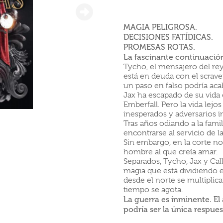
MAGIA PELIGROSA.
DECISIONES FATÍDICAS.
PROMESAS ROTAS.
La fascinante continuació
Tycho, el mensajero del rey
está en deuda con el scrave
un paso en falso podría aca
Jax ha escapado de su vida 
Emberfall. Pero la vida lejo
inesperados y adversarios in
Tras años odiando a la famil
encontrarse al servicio de l
Sin embargo, en la corte no
hombre al que creía amar.
Separados, Tycho, Jax y Cal
magia que está dividiendo el
desde el norte se multiplica
tiempo se agota.
La guerra es inminente. El
podría ser la única respues