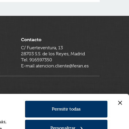
Contacto
C/ Fuerteventura, 13
28703 S.S. de los Reyes, Madrid
Tel. 916597350
E-mail atencion.cliente@feran.es
Permitir todas
más,
Personalizar
e