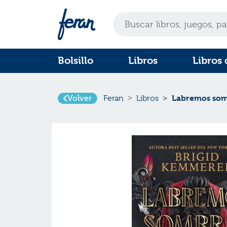
Bolsillo
Libros
Libros 
Volver
Labremos som
Feran
Libros