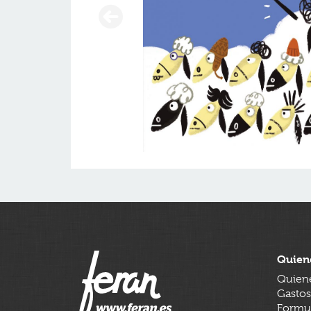
Quien
Quien
Gastos
Formul