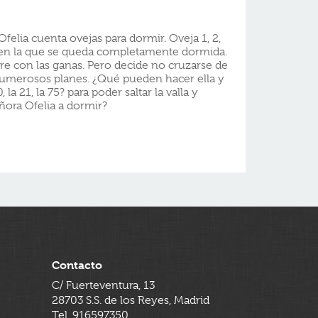
felia cuenta ovejas para dormir. Oveja 1, 2,
18, en la que se queda completamente dormida.
re con las ganas. Pero decide no cruzarse de
umerosos planes. ¿Qué pueden hacer ella y
la 21, la 75? para poder saltar la valla y
eñora Ofelia a dormir?
Contacto
C/ Fuerteventura, 13
28703 S.S. de los Reyes, Madrid
Tel. 916597350