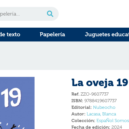
de texto
Papelería
Juguetes educa
La oveja 19
Ref.
ZZO-9607737
ISBN:
9788419607737
Editorial:
Nubeocho
Autor:
Lacasa, Blanca
Colección:
EspaÑol Somo
Fecha de edición:
2024