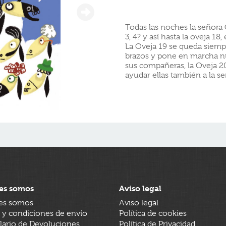
Todas las noches la señora O
3, 4? y así hasta la oveja 
La Oveja 19 se queda siemp
brazos y pone en marcha n
sus compañeras, la Oveja 20, 
ayudar ellas también a la s
es somos
Aviso legal
es somos
Aviso legal
 y condiciones de envío
Política de cookies
ario de Devoluciones
Política de Privacidad