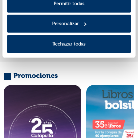
Política de Privacidad
.
Permitir todas
Editorial:
Nubeocho
Autor:
Lacasa, Blanca
Personalizar
«
»
1
Rechazar todas
Promociones