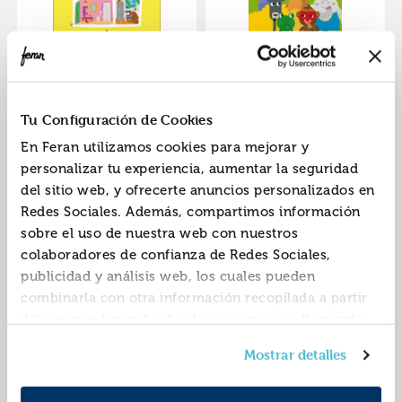
¡ey! esta es mi casa
El secreto de
abelardo
9788417800765
9788418277634
ISBN:
ISBN:
Tu Configuración de Cookies
Editorial:
Errata Naturae
Editorial:
Jaguar
En Feran utilizamos cookies para mejorar y
Autor:
Lacasa, Blanca
Autor:
Lacasa, Blanca
personalizar tu experiencia, aumentar la seguridad
del sitio web, y ofrecerte anuncios personalizados en
Redes Sociales. Además, compartimos información
sobre el uso de nuestra web con nuestros
colaboradores de confianza de Redes Sociales,
publicidad y análisis web, los cuales pueden
combinarla con otra información recopilada a partir
del uso que hayas hecho de sus servicios. Recuerda
que puedes cambiar de opinión y retirar el
Ni guau ni miau
Mostrar detalles
consentimiento en cualquier momento. Para más
Política de Cookies
información consulta la
y la
9788494541520
ISBN: