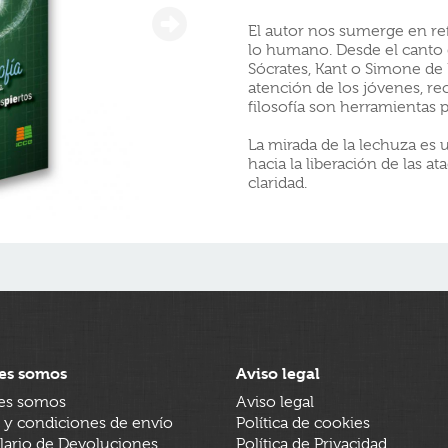
El autor nos sumerge en refl
lo humano. Desde el canto d
Sócrates, Kant o Simone de B
atención de los jóvenes, r
filosofía son herramientas p
La mirada de la lechuza es 
hacia la liberación de las a
claridad.
es somos
Aviso legal
es somos
Aviso legal
 y condiciones de envío
Política de cookies
ario de Devoluciones
Política de Privacidad