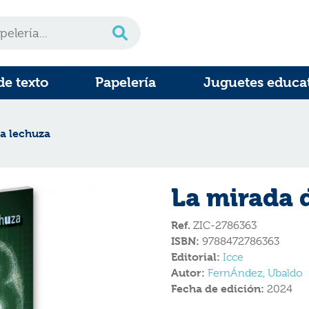
de texto
Papelería
Juguetes educa
la lechuza
La mirada 
Ref.
ZIC-2786363
ISBN:
9788472786363
Editorial:
Icce
Autor:
FernÁndez, Ubaldo
Fecha de edición:
2024