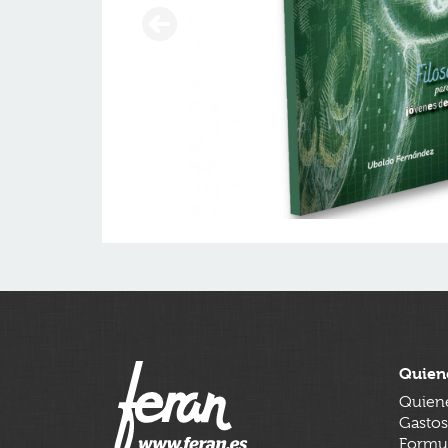
Quien
Quien
Gastos
Formul