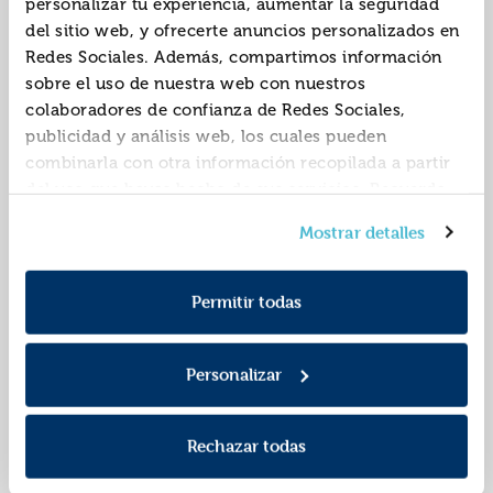
personalizar tu experiencia, aumentar la seguridad
Juan Antonio
MÓnica
del sitio web, y ofrecerte anuncios personalizados en
Redes Sociales. Además, compartimos información
sobre el uso de nuestra web con nuestros
colaboradores de confianza de Redes Sociales,
publicidad y análisis web, los cuales pueden
combinarla con otra información recopilada a partir
del uso que hayas hecho de sus servicios. Recuerda
que puedes cambiar de opinión y retirar el
Diha. 5 años - nivel 1
Diha. 5 años - nivel 2
Mostrar detalles
consentimiento en cualquier momento. Para más
Política de Cookies
información consulta la
y la
9788472784888
9788472784895
ISBN:
ISBN:
Política de Privacidad
.
Permitir todas
Editorial:
Icce
Editorial:
Icce
Autor:
Rubio Muñoz,
Autor:
Rubio Muñoz,
MÓnica
MÓnica
Personalizar
Rechazar todas