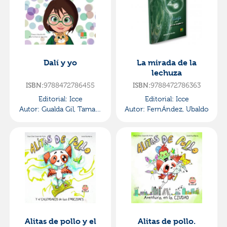
Dalí y yo
La mirada de la
lechuza
9788472786455
9788472786363
ISBN:
ISBN:
Editorial:
Icce
Editorial:
Icce
Autor:
Gualda Gil, Tamara
Autor:
FernÁndez, Ubaldo
/ CÁceres MerchÁn, NurÍa
Alitas de pollo y el
Alitas de pollo.