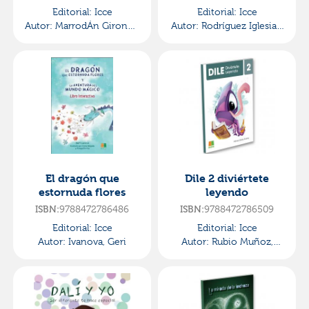
imaginación
Editorial:
Icce
Editorial:
Icce
Autor:
MarrodÁn GironÉs,
Autor:
Rodríguez Iglesias,
María José
Alberto R.
El dragón que
Dile 2 diviértete
estornuda flores
leyendo
9788472786486
9788472786509
ISBN:
ISBN:
Editorial:
Icce
Editorial:
Icce
Autor:
Ivanova, Geri
Autor:
Rubio Muñoz,
MÓnica