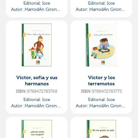
Editorial:
Icce
Editorial:
Icce
Autor:
MarrodÁn GironÉs,
Autor:
MarrodÁn GironÉs,
María José
María José
Víctor, sofía y sus
Víctor y los
hermanos
terremotos
9788472783768
9788472783775
ISBN:
ISBN:
Editorial:
Icce
Editorial:
Icce
Autor:
MarrodÁn GironÉs,
Autor:
MarrodÁn GironÉs,
María José
María José