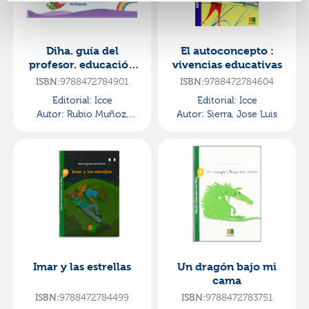
Diha. guía del
El autoconcepto :
profesor. educación
vivencias educativas
infantil
9788472784901
9788472784604
ISBN:
ISBN:
Editorial:
Icce
Editorial:
Icce
Autor:
Rubio Muñoz,
Autor:
Sierra, Jose Luis
MÓnica
Imar y las estrellas
Un dragón bajo mi
cama
9788472784499
9788472783751
ISBN:
ISBN: