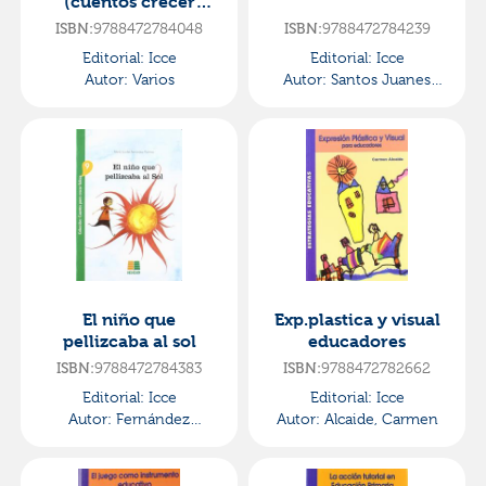
(cuentos crecer
felices). icce
9788472784048
9788472784239
ISBN:
ISBN:
Editorial:
Icce
Editorial:
Icce
Autor:
Varios
Autor:
Santos Juanes
Muñoz, Pedro De Los
El niño que
Exp.plastica y visual
pellizcaba al sol
educadores
9788472784383
9788472782662
ISBN:
ISBN:
Editorial:
Icce
Editorial:
Icce
Autor:
Fernández
Autor:
Alcaide, Carmen
Martínez, María Lourdes