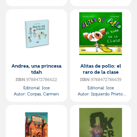
Andrea, una princesa
Alitas de pollo: el
tdah
raro de la clase
9788472786622
9788472786639
ISBN:
ISBN:
Editorial:
Icce
Editorial:
Icce
Autor:
Corpas, Carmen
Autor:
Izquierdo Prieto,
Juan JosÉ