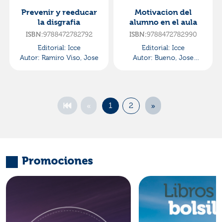
Prevenir y reeducar
Motivacion del
la disgrafia
alumno en el aula
9788472782792
9788472782990
ISBN:
ISBN:
Editorial:
Icce
Editorial:
Icce
Autor:
Ramiro Viso, Jose
Autor:
Bueno, Jose
Antonio
«
»
1
2
Promociones