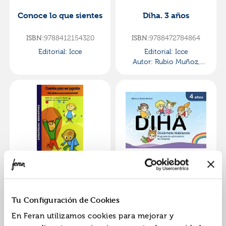
Conoce lo que sientes
Diha. 3 años
9788412154320
9788472784864
ISBN:
ISBN:
Editorial:
Icce
Editorial:
Icce
Autor:
Rubio Muñoz,
MÓnica
Cuentos para ser
Diha. 4 años
jugados, guía
práctica
9788472783584
9788472784871
ISBN:
ISBN:
Tu Configuración de Cookies
psicomotricidad
Editorial:
Icce
Editorial:
Icce
infantil
En Feran utilizamos cookies para mejorar y
Autor:
Rosado Recero,
Autor:
Rubio Muñoz,