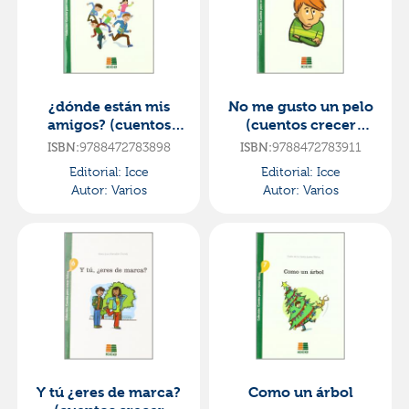
¿dónde están mis
No me gusto un pelo
amigos? (cuentos
(cuentos crecer
crecer felices). icce
felices). icce
9788472783898
9788472783911
ISBN:
ISBN:
Editorial:
Icce
Editorial:
Icce
Autor:
Varios
Autor:
Varios
Y tú ¿eres de marca?
Como un árbol