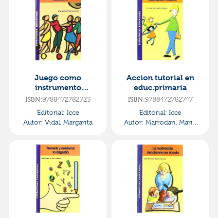
Juego como
Accion tutorial en
instrumento
educ.primaria
educativo
9788472782723
9788472782747
ISBN:
ISBN:
Editorial:
Icce
Editorial:
Icce
Autor:
Vidal, Margarita
Autor:
Marrodan, Maria
Jose