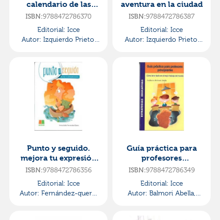
calendario de las
aventura en la ciudad
emociones
9788472786370
9788472786387
ISBN:
ISBN:
Editorial:
Icce
Editorial:
Icce
Autor:
Izquierdo Prieto,
Autor:
Izquierdo Prieto,
Juan JosÉ
Juan JosÉ
Punto y seguido.
Guía práctica para
mejora tu expresión
profesores
escrita (bachillerato)
principiantes
9788472786356
9788472786349
ISBN:
ISBN:
Editorial:
Icce
Editorial:
Icce
Autor:
Fernández-quero,
Autor:
Balmori Abella,
Inmaculada
Guillermo