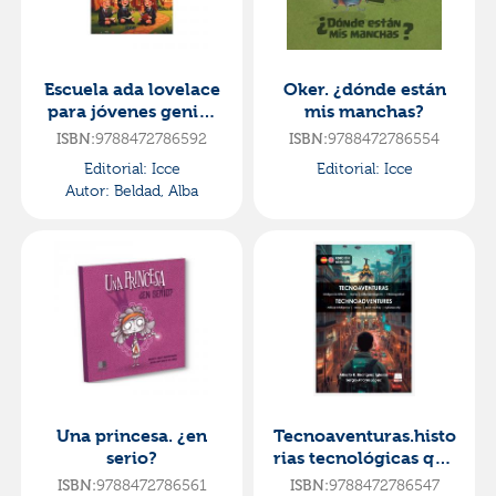
Escuela ada lovelace
Oker. ¿dónde están
para jóvenes genias
mis manchas?
de las matemáticas
9788472786592
9788472786554
ISBN:
ISBN:
Editorial:
Icce
Editorial:
Icce
Autor:
Beldad, Alba
Una princesa. ¿en
Tecnoaventuras.histo
serio?
rias tecnológicas que
desafian la
9788472786561
9788472786547
ISBN:
ISBN: