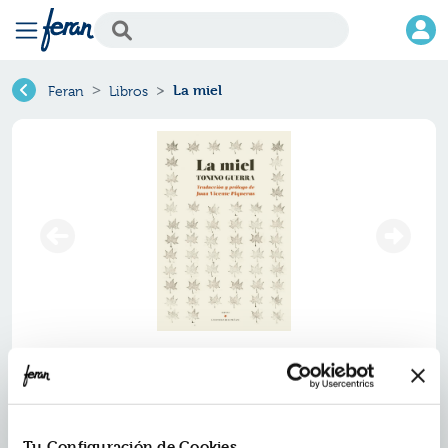
La miel
Feran
Libros
La miel
Ref.
ZZZ-7386139
ISBN:
9788417386139
Tu Configuración de Cookies