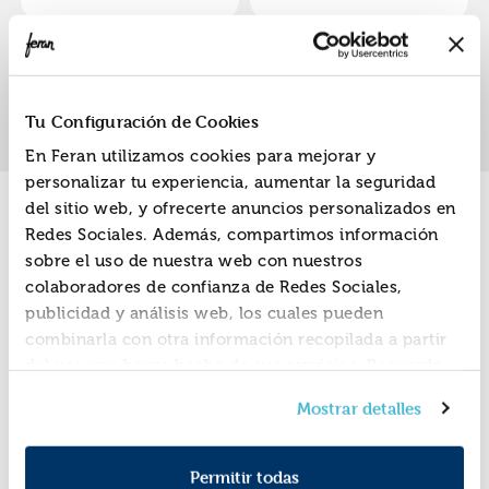
Vicent
«
»
1
Tu Configuración de Cookies
En Feran utilizamos cookies para mejorar y
personalizar tu experiencia, aumentar la seguridad
del sitio web, y ofrecerte anuncios personalizados en
Promociones
Redes Sociales. Además, compartimos información
sobre el uso de nuestra web con nuestros
colaboradores de confianza de Redes Sociales,
publicidad y análisis web, los cuales pueden
combinarla con otra información recopilada a partir
del uso que hayas hecho de sus servicios. Recuerda
que puedes cambiar de opinión y retirar el
Mostrar detalles
consentimiento en cualquier momento. Para más
Política de Cookies
información consulta la
y la
Política de Privacidad
.
Permitir todas