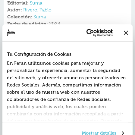
Editorial:
Suma
Autor:
Rivero, Pablo
Colección:
Suma
Fecha de edición:
2023
No intentes engañarla porque su intuición nunca
falla.
«Adictivo, turbio e implacablemente necesario. Pablo
Tu Configuración de Cookies
Rivero muestra con absoluta destreza el terror
En Feran utilizamos cookies para mejorar y
silencioso que habita nuestra realidad».
Ángela Banzas
personalizar tu experiencia, aumentar la seguridad
No hay nada más terrorífico que una comunidad de
del sitio web, y ofrecerte anuncios personalizados en
vecinos.
Redes Sociales. Además, compartimos información
A sus casi ochenta años, Felicidad es una mujer
sobre el uso de nuestra web con nuestros
independiente y resolutiva que lleva las riendas de su
familia y que gestiona los alquileres del bloque de
colaboradores de confianza de Redes Sociales,
pisos del que es propietaria. Su rutina se interrumpe
publicidad y análisis web, los cuales pueden
cuando Candela Rodríguez, teniente de la Guardia
combinarla con otra información recopilada a partir
Civil, le informa de que una de sus inquilinas, de
del uso que hayas hecho de sus servicios. Recuerda
avanzada edad, se ha precipitado al patio interior del
edificio.
que puedes cambiar de opinión y retirar el
Mostrar detalles
Comienza así una investigación para esclarecer si se