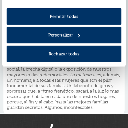
consentimiento en cualquier momento. Para más
trata de un asesinato. Todo se complica aún más con el
Política de Cookies
información consulta la
y la
hallazgo de un truculento vídeo que podría conectar
Política de Privacidad
esta muerte con otros ataques a ancianas de la zona y
.
Permitir todas
que pone en el punto de mira al entorno familiar de
Feli, la matriarca, y al resto de los vecinos, en una
comunidad donde muchos entran pero no todos
Personalizar
salen.
Después del éxito de sus anteriores novelas, Pablo
Rivero vuelve a meter el dedo en la llaga para construir
un thriller inquietante y descarnado que pone de
Rechazar todas
manifiesto la vulnerabilidad de la tercera edad
y que
invita al debate sobre temas como
la exclusión
social
, la brecha digital o la exposición de nuestros
mayores en las redes sociales.
La matriarca
es, además,
un homenaje a todas esas mujeres que son el pilar
fundamental de sus familias. Un laberinto de giros y
sorpresas que,
a ritmo frenético,
sacará a la luz lo más
oscuro que habita en cada uno de nuestros hogares,
porque, al fin y al cabo, hasta las mejores familias
guardan secretos. Algunos, inconfesables.