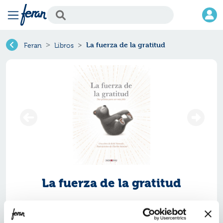
La fuerza de la gratitud
Feran
Libros
La fuerza de la gratitud
Ref.
ZMV-7664381
ISBN:
9791387664381