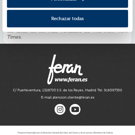
Un cuento para todas las edades sobre el
descubrimiento de la alegría que aporta la gratitud.
Es un libro
que invita a parar, reflexionar y
cross-over
Rechazar todas
ejercitar la atención plena.
Los libros de Kobi Yamada han estado semanas en
las listas de los más vendidos de
The New York
Times.
C/ Fuerteventura, 13
28703 S.S. de los Reyes, Madrid
Tel. 916597350
E-mail atencion.cliente@feran.es