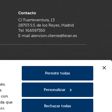
Contacto
C/ Fuerteventura, 13
28703 S.S. de los Reyes, Madrid
Tel. 916597350
E-mail atencion.cliente@feran.es
Permitir todas
más,
Personalizar
e
a con
rda que
Rechazar todas
más