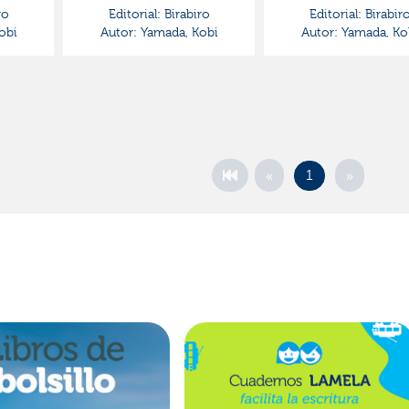
ro
Editorial:
Birabiro
Editorial:
Birabir
obi
Autor:
Yamada, Kobi
Autor:
Yamada, Ko
«
»
1