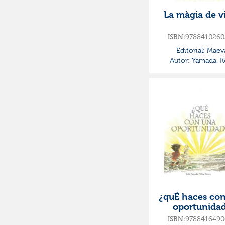
La màgia de v
ISBN:
9788410260
Editorial:
Maev
Autor:
Yamada, K
¿quÉ haces co
oportunida
ISBN:
9788416490