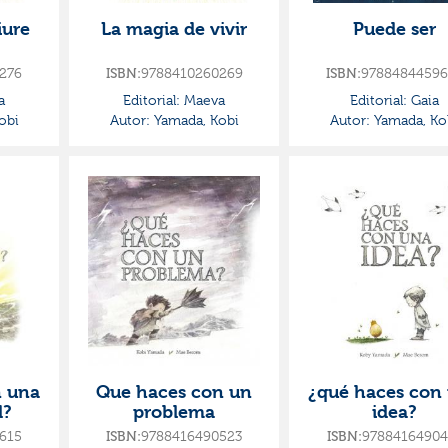
iure
La magia de vivir
Puede ser
276
ISBN:
9788410260269
ISBN:
97884844596
a
Editorial:
Maeva
Editorial:
Gaia
obi
Autor:
Yamada, Kobi
Autor:
Yamada, Ko
n una
Que haces con un
¿qué haces con
d?
problema
idea?
615
ISBN:
9788416490523
ISBN:
97884164904