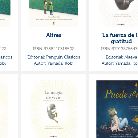
Altres
La fuerza de l
gratitud
472
ISBN:
9788410318502
ISBN:
97913876643
asicos
Editorial:
Penguin Clasicos
Editorial:
Maeva
obi
Autor:
Yamada, Kobi
Autor:
Yamada, Ko