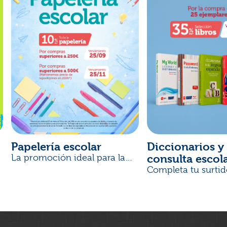
Papelería escolar
Diccionarios y 
consulta escol
La promoción ideal para la
Vuelta al Cole
Completa tu surtid