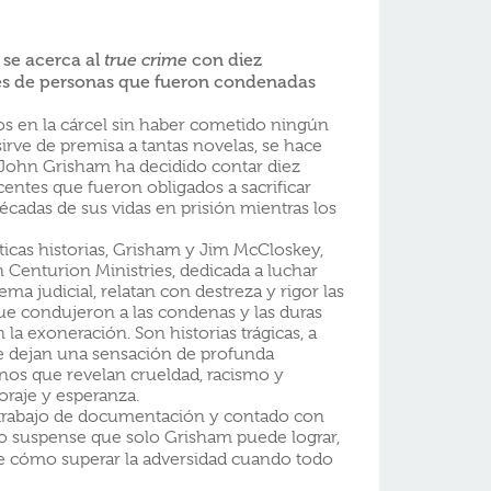
l se acerca al
con diez
true crime
les de personas que fueron condenadas
 en la cárcel sin haber cometido ningún
 sirve de premisa a tantas novelas, se hace
e John Grisham ha decidido contar diez
entes que fueron obligados a sacrificar
décadas de sus vidas en prisión mientras los
icas historias, Grisham y Jim McCloskey,
 Centurion Ministries, dedicada a luchar
ema judicial, relatan con destreza y rigor las
que condujeron a las condenas y las duras
 la exoneración. Son historias trágicas, a
ue dejan una sensación de profunda
os que revelan crueldad, racismo y
oraje y esperanza.
rabajo de documentación y contado con
vo suspense que solo Grisham puede lograr,
de cómo superar la adversidad cuando todo