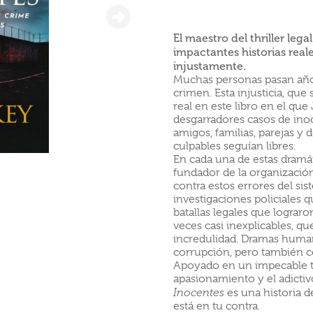
El maestro del thriller lega
impactantes historias rea
injustamente.
Muchas personas pasan años
crimen. Esta injusticia, que
real en este libro en el qu
desgarradores casos de inoc
amigos, familias, parejas y 
culpables seguían libres.
En cada una de estas dramát
fundador de la organización
contra estos errores del sist
investigaciones policiales 
batallas legales que lograron
veces casi inexplicables, q
incredulidad. Dramas human
corrupción, pero también c
Apoyado en un impecable t
apasionamiento y el adicti
Inocentes
es una historia 
está en tu contra.