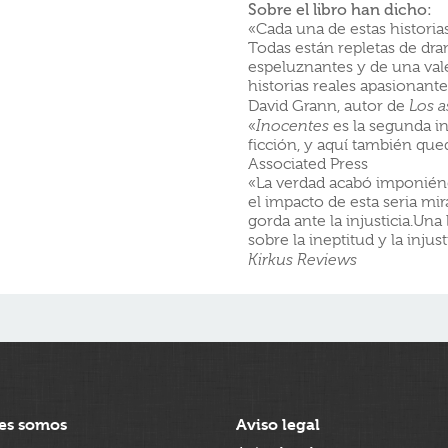
Sobre el libro han dicho:
«Cada una de estas histori
Todas están repletas de dra
espeluznantes y de una val
historias reales apasionant
David Grann, autor de
Los a
«
Inocentes
es la segunda i
ficción, y aquí también que
Associated Press
«La verdad acabó imponién
el impacto de esta seria mi
gorda ante la injusticia.Una
sobre la ineptitud y la injust
Kirkus Reviews
es somos
Aviso legal