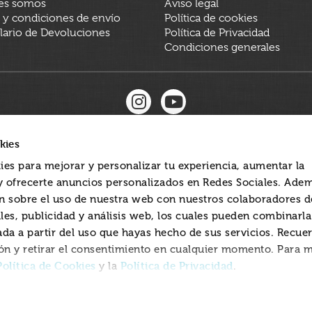
es somos
Aviso legal
 y condiciones de envío
Política de cookies
ario de Devoluciones
Política de Privacidad
Condiciones generales
kies
ies para mejorar y personalizar tu experiencia, aumentar la
 y ofrecerte anuncios personalizados en Redes Sociales. Ade
 sobre el uso de nuestra web con nuestros colaboradores d
les, publicidad y análisis web, los cuales pueden combinarl
ada a partir del uso que hayas hecho de sus servicios. Recue
ón y retirar el consentimiento en cualquier momento. Para 
Política de Cookies
Política de Privacidad
y la
.