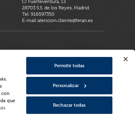
C/ Fuerteventura, 13
28703 S.S. de los Reyes, Madrid
Tel. 916597350
E-mail atencion.cliente@feran.es
Permitir todas
más,
Personalizar
e
a con
rda que
Rechazar todas
más