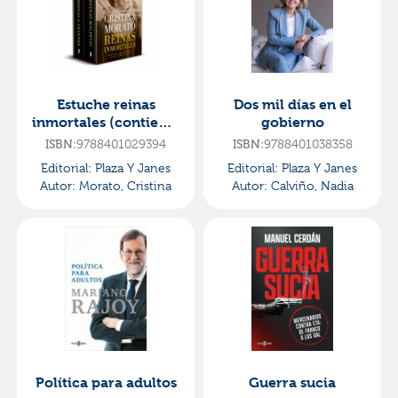
Estuche reinas
Dos mil días en el
inmortales (contiene:
gobierno
reinas malditas |
ISBN:
9788401029394
ISBN:
9788401038358
reinas de leyenda)
Editorial:
Plaza Y Janes
Editorial:
Plaza Y Janes
Autor:
Morato, Cristina
Autor:
Calviño, Nadia
Política para adultos
Guerra sucia