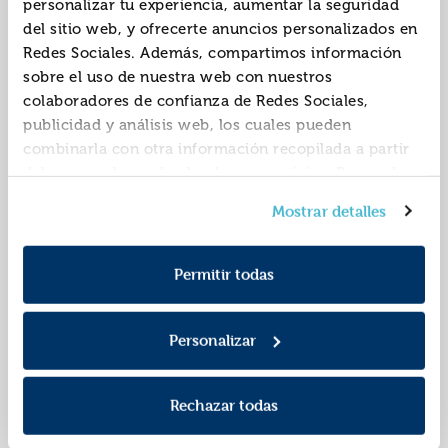
personalizar tu experiencia, aumentar la seguridad
(@noemimisma), Noemí
del sitio web, y ofrecerte anuncios personalizados en
Redes Sociales. Además, compartimos información
sobre el uso de nuestra web con nuestros
colaboradores de confianza de Redes Sociales,
publicidad y análisis web, los cuales pueden
combinarla con otra información recopilada a partir
del uso que hayas hecho de sus servicios. Recuerda
que puedes cambiar de opinión y retirar el
El dios alucinógeno
Romantasy: una
Mostrar detalles
consentimiento en cualquier momento. Para más
experiencia mágica
Política de Cookies
información consulta la
y la
para colorear
ISBN:
9788401037399
ISBN:
9788401039140
Política de Privacidad
.
Permitir todas
Editorial:
Plaza Y Janes
Editorial:
Plaza Y Janes
Autor:
Tamayo, Carles
Autor:
Jarén, Ana
Personalizar
Rechazar todas