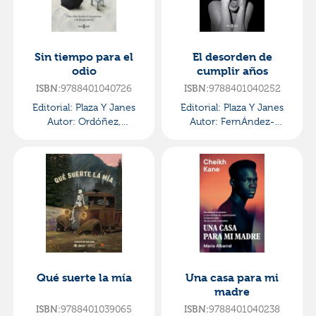
Sin tiempo para el
El desorden de
odio
cumplir años
ISBN:
9788401040726
ISBN:
9788401040252
Editorial:
Plaza Y Janes
Editorial:
Plaza Y Janes
Autor:
Ordóñez,
Autor:
FernÁndez-
Consuelo
miranda, MarÍa
Qué suerte la mía
Una casa para mi
madre
ISBN:
9788401039065
ISBN:
9788401040238