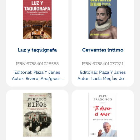
Luz y taquígrafa
Cervantes íntimo
ISBN:
9788401028588
ISBN:
9788401037221
Editorial:
Plaza Y Janes
Editorial:
Plaza Y Janes
Autor:
Rivero, Ana/gracia,
Autor:
LucÍa MegÍas, JosÉ
Ana I.
Manuel